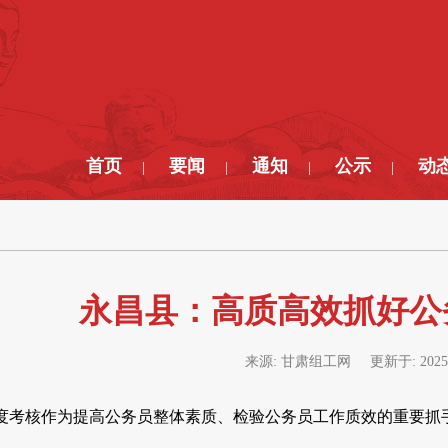
首页
要闻
通知
公示
动
|
|
|
|
永昌县：高质高效抓好公
来源:
甘肃组工网
更新于:
2025
度考核作为提高公务员整体素质、检验公务员工作质效的重要抓手