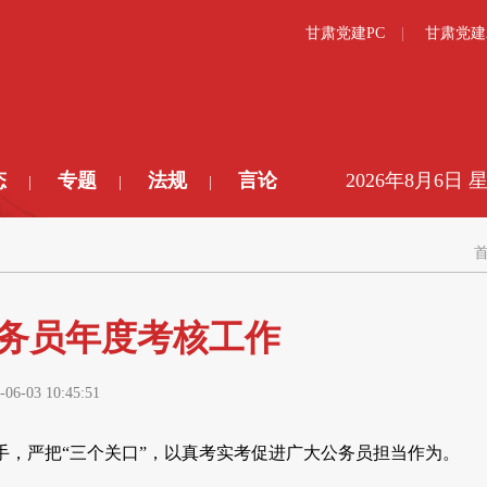
甘肃党建PC
甘肃党建
态
专题
法规
言论
2026年8月6日 
|
|
|
务员年度考核工作
-06-03 10:45:51
，严把“三个关口”，以真考实考促进广大公务员担当作为。