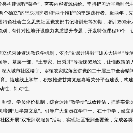
分类构建课程“菜单”，夯实内容资源供给。坚持把习近平新时代
“两个确立”的坚决拥护者和“两个维护”的坚定践行者。近两年，
色社会主义思想社区党支部书记培训班等30期，培训3500余
类别，有针对性地开设能力素质提升专题，开发特色课程10个，
建立优秀师资送教送学机制，依托“党课开讲啦”“雄关大讲堂”等
导、基层干部、“土专家、田秀才”等授课85场次，让懂政策的
队，深入城市社区楼宇、乡镇农家院落宣讲党的二十届三中全会精
教育。搭建线上学堂，积极推进甘肃党建嘉峪关分平台建设，构建
互动性、针对性。
、师资、学员评价机制，综合运用“教学研”成效评估，把落实党
培训“后半篇文章”。引导广大党员在学中干、在干中学，设立
到所在社区开展“双报到双服务”活动，实现社区报到全覆盖，完成各