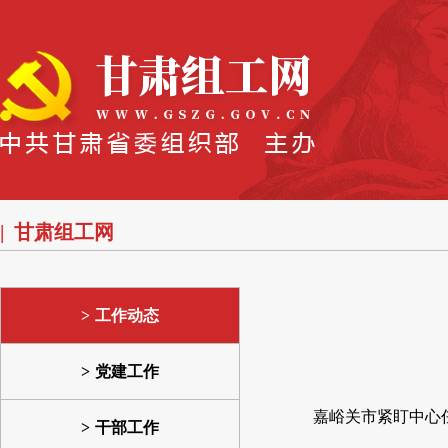
甘肃组工网
工作动态
党建工作
嘉峪关市紧盯中心
干部工作