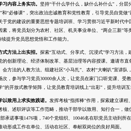
在学习内容上务实功。
坚持“干什么学什么，缺什么补什么”，分层
”和“必修课”，突出政治忠诚教育和党性教育，引导党员自觉做
关于党的建设的重要思想专题培训班、学习贯彻习近平新时代中国特
因素，将党员划分为农村、社区、机关事业单位、“两企三新”等
，持续提升党员思想觉悟和工作能力。
在方式方法上出实招。
探索“互动式、分享式、沉浸式”学习方法，
党的创新理论、经济体制改革、基层治理等内容授课。邀请市直领
、会方法的人教方法。组建社区“小马扎”、农村“大喇叭”宣讲
场次，参与学习党员30000余人次，让党员在家门口听党课、受
学”的开放式教学矩阵，让党员教育培训线上“出彩”，提升培训
在学以致用上求实效践诺。
发挥考核“指挥棒”作用，探索建立课程
考核、述职评议等工作范畴，推动干部学以致用、知行合一，做优
干部承诺事项1476项，740个党组织、10046名在职党员主动
，推动形成工作在单位、活动在社区、奉献双岗位的良好局面。