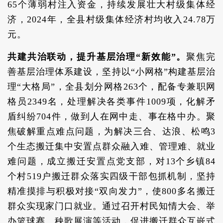
65个薄弱村注入资金，持续发展壮大村级集体经
济，2024年，全县村级集体经济村均收入24.78万
元。
共建共治联动，提升基层治理“新效能”。
聚焦完
善基层治理体系建设，坚持以“小网格”构建基层治
理“大格局”，全县划分网格263个，配备专兼职网
格员2349名，处理解决各类事件1009项，化解矛
盾纠纷704件，做到人在网中走、事在格中办。聚
焦破解重点难点问题，为解决三合、达浪、松鸣3
个生态搬迁集中安置点群众融入难、管理难、就业
难问题，成立搬迁安置点党支部，对13个乡镇84
个村519户搬迁群众落实四级干部包抓机制，坚持
精准摸排与积极对接“双向发力”，使800多名搬迁
群众实现家门口就业。通过召开村民知情大会、举
办篮球赛、秧歌展演等活动，促进搬迁群众互嵌式