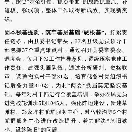
手，按照“示范引领、抓点带面”的思路抓重点、补
短板、强弱项，整体工作取得新成效、实现新突
破。
固本强基提质，筑牢基层基础“硬根基”。
拧紧责
任链条，由县委书记带头，37名县级党员领导干
部包抓37个重点难点村，通过召开县委常委会、
调度会，每月下发工作指导意见，逐级压实党建工
作责任。建强头雁队伍，通过分析研判、资格联
审，调整撤换村干部31名，培育储备村党组织书
记后备力量310名，为村“两委”换届奠定坚实基
础。每年对村干部进行全覆盖培训，举办农民党员
进党校轮训班5期1045人。强化阵地建设，新建草
滩村、郑家坪村党群服务中心，对马牧沟等5个村
党群服务中心进行改造提升，着力解决“危旧狭
小、设施陈旧”的问题。