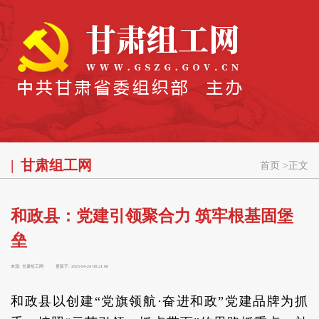
甘肃组工网
首页
>
正文
和政县：党建引领聚合力 筑牢根基固堡
垒
来源:
甘肃组工网
更新于:
2025-04-24 08:21:08
和政县以创建“党旗领航·奋进和政”党建品牌为抓