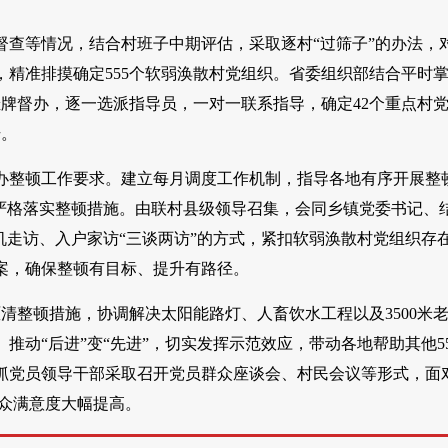
查等情况，结合村班子中期评估，采取逐村“过筛子”的办法，
，精准排摸确定555个软弱涣散村党组织。省委组织部结合平时
牌督办，逐一选派指导员，一对一联系指导，确定42个重点村
升。
办整顿工作要求。建立每月调度工作机制，指导各地有序开展整
严格落实整顿措施。由联村县级领导召集，会同乡镇党委书记、
机走访、入户家访“三谈两访”的方式，紧扣软弱涣散村党组织存
案，确保整顿有目标、提升有路径。
清整顿措施，协调解决太阳能路灯、人畜饮水工程以及3500米
推动“后进”变“先进”，切实发挥示范效应，带动各地帮助其他5
抓党员领导干部采取召开党员群众座谈会、村民会议等形式，面
群众满意度大幅提高。