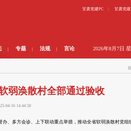
甘肃党建PC
甘肃党建
态
专题
法规
言论
2026年8月7日 
|
|
|
5个软弱涣散村全部通过验收
25-04-16 14:44:50
牌督办、多方会诊、上下联动重点举措，推动全省软弱涣散村党组