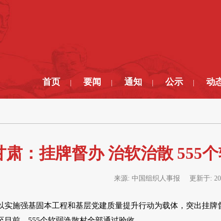
首页
要闻
通知
公示
动
|
|
|
|
甘肃：挂牌督办 治软治散 55
来源:
中国组织人事报
更新于:
20
甘肃以实施强基固本工程和基层党建质量提升行动为载体，突出挂
至目前，555个软弱涣散村全部通过验收。