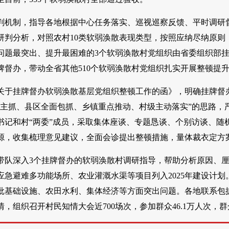
判机制，指导各地根据中心任务落实、巡视巡察反馈、平时调研督
研判分析，对照农村10类软弱涣散表现类型，按照应纳尽纳原则
问题最突出、提升最困难的3个软弱涣散村党组织由省委组织部挂
牌督办，带动全省其他510个软弱涣散村党组织扎实开展整顿提
关于挂牌督办软弱涣散基层党组织整顿工作的函》，明确挂牌督
责主抓、县区全面包抓、乡镇重点推动、村级主动落实”的思路，
书记和村“两委”成员，采取集体座谈、专题恳谈、个别访谈、随
源，收集梳理意见建议，全面会诊提出整顿措施，量体裁衣定方
带队深入3个挂牌督办的软弱涣散村调研指导，帮助分析原因、厘
急避难多功能场所、农业灌溉水渠等项目列入2025年建设计划。
批基础设施、农田水利、集体经济等方面突出问题。各地联系包
，组织召开村民知情大会近700场次，参加群众46.1万人次，