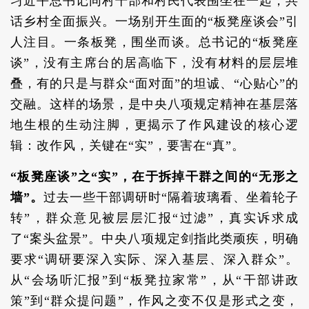
习近平总书记同村干部和村民代表围坐在一起，共
话乡村全面振兴。一场别开生面的“板凳座谈会”引
人注目。一条板凳，围坐而谈。总书记的“板凳座
谈”，没有主席台的居高临下，没有材料的层层堆
叠，有的只是与群众“面对面”的坦诚、“心贴心”的
交融。这样的场景，是中央八项规定精神在基层落
地生根的生动注脚，更揭示了作风建设的核心逻
辑：改作风，关键在“实”，要害在“真”。
“板凳座谈”之“实”，在于拆掉干群之间的“无形之
墙”。
过去一些干部调研时“隔着玻璃看、坐着轮子
转”，群众意见被层层汇报“过滤”，真实诉求成
了“案头盆景”。中央八项规定剑指此类顽疾，明确
要求“调研要深入实际、深入基层、深入群众”。
从“会场听汇报”到“板凳拉家常”，从“干部讲政
策”到“群众提问题”，作风之变不仅是形式之变，