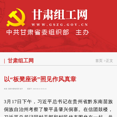
甘肃组工网
首页
>
正文
以“板凳座谈”照见作风真章
来源:
酒泉市委组织部 徐洋
更新于:
2025-04-14 10:31:25
3月17日下午，习近平总书记在贵州省黔东南苗族
侗族自治州考察了黎平县肇兴侗寨。在信团鼓楼，