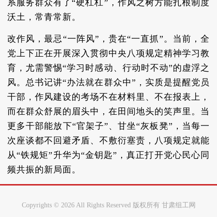
系服务群众有了“硬杠杠”，作风之树方能扎根制度
沃土，常青常新。
改作风，最忌“一阵风”，贵在“一直抓”。当前，全
党上下正在开展深入贯彻中央八项规定精神学习教
育，尤需警惕“学习时感动、行动时不动”的虚浮之
风。总书记讲“办法就在群众中”，实质是提醒党员
干部，作风建设的考场不在材料里、不在报表上，
而在群众舒展的眉头中，在田间地头的笑声里。当
更多干部能放下“官架子”、甘坐“灰板凳”，当每一
次座谈都不回避矛盾、不敷衍塞责，八项规定就能
从“铁规矩”升华为“金钥匙”，真正打开党心民心同
频共振的新局面。
Copyrights ©
2026 All Rights Reserved 版权所有 甘肃组工网