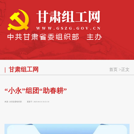
甘肃组工网
首页
>
正文
“小永”组团“助春耕”
来源:
永登县委组织部
更新于:
2025-04-14 10:21:19