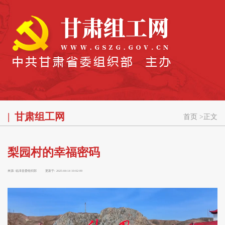
甘肃组工网
首页
>
正文
梨园村的幸福密码
来源:
临泽县委组织部
更新于:
2025-04-14 10:02:09