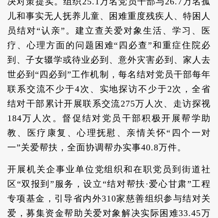
决对策提实。组织25.1万名党员干部与26.7万名孤
儿和事实无人抚养儿童、困难重度残疾人、特困人
员结对“认亲”。建立查关爱对象生活、学习、医
疗、心理方面的问题困难“四必查”和重症住院必
到、子女辍学或待业必到、意外灾害必到、家人去
世必到“四必到”工作机制，每名结对党员干部每年
联系交流不少于4次、实地探访不少于2次，全省
结对干部累计开展联系交流275万人次、走访探视
184万人次。督促结对党员干部积极开展帮学助
教、医疗康复、心理抚慰、亲情关怀“四个一对
一”关爱帮扶，全面协调帮办实事40.8万件。
开展机关企事业单位党组织和在职党员到街道社
区“双报到”服务，设立“结对帮扶·爱心甘肃”工程
专项基金，引导省内外310家慈善组织参与结对关
爱，募集资金帮助关爱对象解决实际困难33.45万