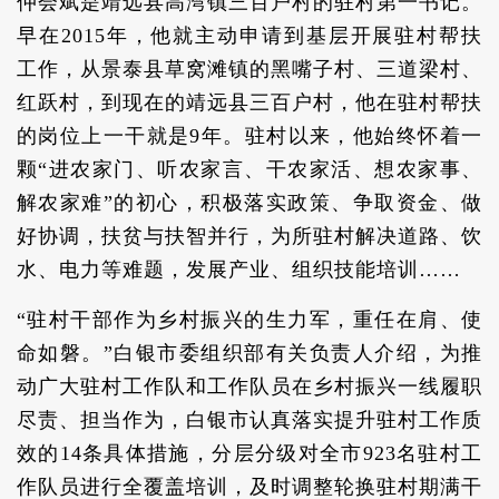
仲会斌是靖远县高湾镇三百户村的驻村第一书记。
早在2015年，他就主动申请到基层开展驻村帮扶
工作，从景泰县草窝滩镇的黑嘴子村、三道梁村、
红跃村，到现在的靖远县三百户村，他在驻村帮扶
的岗位上一干就是9年。驻村以来，他始终怀着一
颗“进农家门、听农家言、干农家活、想农家事、
解农家难”的初心，积极落实政策、争取资金、做
好协调，扶贫与扶智并行，为所驻村解决道路、饮
水、电力等难题，发展产业、组织技能培训……
“驻村干部作为乡村振兴的生力军，重任在肩、使
命如磐。”白银市委组织部有关负责人介绍，为推
动广大驻村工作队和工作队员在乡村振兴一线履职
尽责、担当作为，白银市认真落实提升驻村工作质
效的14条具体措施，分层分级对全市923名驻村工
作队员进行全覆盖培训，及时调整轮换驻村期满干