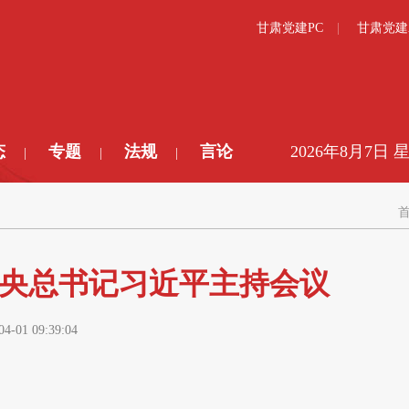
甘肃党建PC
甘肃党建
态
专题
法规
言论
2026年8月7日 
|
|
|
中央总书记习近平主持会议
04-01 09:39:04