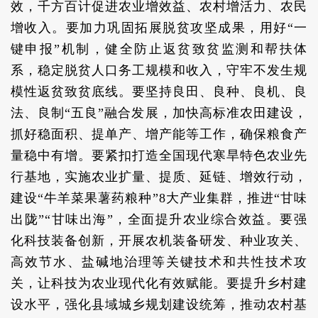
效，千方百计促进农业增效益、农村增活力、农民
增收入。要加力巩固拓展脱贫攻坚成果，用好“一
键申报”机制，健全防止返贫致贫监测和帮扶体
系，稳定脱贫人口务工规模和收入，守牢不发生规
模性返贫致贫底线。要坚持良田、良种、良机、良
法、良制“五良”融合发展，加快高标准农田建设，
抓好稳面积、提单产、增产能等工作，确保粮食产
量稳中有增。要紧扣打造全国现代寒旱特色农业先
行基地，实施农业扩量、提质、延链、增效行动，
建设“牛羊菜果薯药粮种”8大产业集群，推进“甘味
出陇”“甘味出海”，全面提升农业综合效益。要强
化科技装备创新，开展农机装备研发、种业攻关、
高效节水、盐碱地治理等关键技术和共性技术攻
关，让科技为农业现代化有效赋能。要提升乡村建
设水平，强化县域城乡规划建设统筹，推动农村基