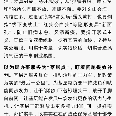
治，动真碰硬、务求实效，以“抓铁有痕、踏石留
印”的劲头严抓不放、常抓不懈。要对文山会海、
考核过多、过度留痕等“常见病”露头就打，也要剑
指“线下变线上”“红头变白头”等隐形变异“新面
孔”，防止旧病未愈、又添新疾。要揭开形式主
义、官僚主义花拳绣腿、徒有其表的面纱，坚持从
实处着眼、用实干考量、凭实绩说话，切实营造风
清气正的干事创业氛围。
以为民办事服务为“落脚点”，盯着问题提效补
弱。
基层是服务群众、推动治理的主力军，是政策
落实的“最后一公里”。为基层减负要坚持减负和赋
能同步发力，让干部能卸下包袱埋头干，放开手脚
向前闯，让基层能在发展中焕发出更多的活力与生
机，让基层干部释放出更多精力和时间，抓好实
干、办好实事，以实实在在的成效保障基层干部专