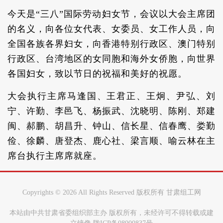
今天是“三八”国际劳动妇女节，会议以大会主席团
的名义，向各位女代表、女委员、女工作人员，向
全国各族各界妇女，向香港特别行政区、澳门特别
行政区、台湾地区的女同胞和海外女侨胞，向世界
各国妇女，致以节日的祝福和美好的祝愿。
大会执行主席马逢国、王君正、王炯、尹弘、刘
宁、许勤、李邑飞、杨振武、沈晓明、陈刚、郑建
闽、郝鹏、胡昌升、钟山、信长星、信春鹰、娄勤
俭、徐麟、唐登杰、鹿心社、梁言顺、喻云林在主
席台执行主席席就座。
Copyrights ©
2026 All Rights Reserved 版权所有 甘肃组工网
本站由中共甘肃省委组织部主办 版权所有，未经许可不得转载或建