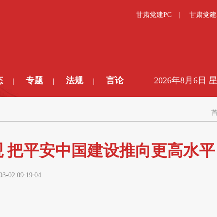
甘肃党建PC
甘肃党建
态
专题
法规
言论
2026年8月6日 
|
|
|
 把平安中国建设推向更高水平
03-02 09:19:04