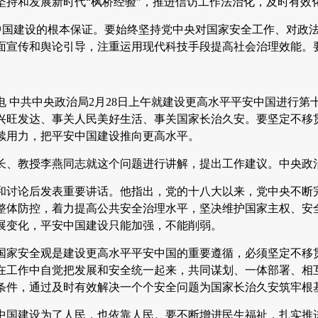
坚持和发展新时代“枫桥经验”，推进信访工作法治化，及时有效
中国建设的根本保证。要始终坚持党中央对国家安全工作、对政
面宣传和舆论引导，注重运用现代科技手段提高社会治理效能。
日电 中共中央政治局2月28日上午就建设更高水平平安中国进行
兴旺发达、事关人民美好生活、事关国家长治久安。要坚定不移
续用力，把平安中国建设推向更高水平。
长、教授李燕同志就这个问题进行讲解，提出工作建议。中央政
和讨论后发表重要讲话。他指出，党的十八大以来，党中央不断
整体防控，着力提高公共安全治理水平，坚决维护国家主权、安全
展变化，平安中国建设只能加强，不能削弱。
国家安全观是建设更高水平平安中国的重要遵循，必须坚定不移
在工作中自觉把发展和安全统一起来，共同谋划、一体部署、相
条件，通过及时有效解决一个个安全问题为国家长治久安筑牢根
中国建设为了人民，也依靠人民。要不断增进民生福祉，扎实推