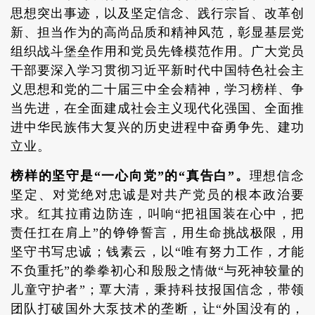
思想突出事迹，以及坚定信念、践行宗旨、改革创
新、担当作为的高尚品质和精神风范，彰显基层党
组织战斗堡垒作用和党员先锋模范作用。广大党员
干部要深入学习贯彻习近平新时代中国特色社会主
义思想和党的二十届三中全会精神，学习榜样、争
当先进，在全面建成社会主义现代化强国、全面推
进中华民族伟大复兴的历史进程中奋勇争先、建功
立业。
榜样的坚守是“一心向党”的“真告白”。
理想信念
坚定、对党绝对忠诚是对共产党员的根本政治要
求。红其拉甫边防连，叫响“把祖国装在心中，把
责任扛在肩上”的铮铮誓言，用生命挑战极限，用
坚守书写忠诚；钱素云，以“唯有努力工作，才能
不负重托”的拳拳初心和殷殷之情做“与死神较量的
儿童守护者”；覃大清，秉持科技报国信念，带领
团队打破国外大泵技术的垄断，让“外国没有的，