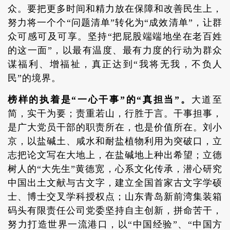
众。要把更多时间和精力放在保障和改善民生上，
努力将一个个“问题清单”转化为“成效清单”，让群
众可感可及可享。坚持“把屁股端端地坐在老百姓
的这一面”，以最有温度、最有力度的行动为群众
谋福利、增福祉，真正达到“我将无我，不负人
民”的境界。
榜样的执着是“一心干事”的“真担当”。
大道至
简，实干为要；责重若山，行胜于言。干事担事，
是广大党员干部的职责所在，也是价值所在。刘小
京，以盐碱土、咸水和耐盐植物利用为突破口，立
志把论文写在大地上，在盐碱地上种出希望；立德
树人的“大先生”黄德宽，心系文化传承，潜心研究
中国出土文献与古文字，建立全国首家古文字学硕
士、博士交叉学科授权点；山东青岛新前湾集装箱
码头有限责任公司党委坚持自主创新，拼命苦干，
努力打造世界一流港口，以“中国经验”、“中国方