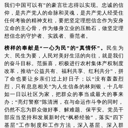
我们中国可以有”的豪言壮志得以实现。忠诚的信
仰，是共产党人的命脉和灵魂，是共产党人经受住
任何考验的精神支柱，要把坚定理想信念作为安身
立命的主心骨，作为修身立业的压舱石，做坚定理
想信念的守护者、实践者、垂范者。
榜样的奉献是“一心为民”的“真情怀”。
民生为
大、民生为要，人民对美好生活的向往，就是我们
的奋斗目标。范振喜，积极进行农村集体产权制度
改革，推动“公益共有、福利共享、红利共分”，拼
了命也要让乡亲们过上好日子；以“没有轰轰烈
烈，只有息息相关”为人生信条的林则银，十几年
如一日以社区为家，把群众的事当成最大的事来
办；“亮灯警察”陈清洲，在与命运作斗争的同时，
仍然不忘为群众做好事、解难题、保平安。党员干
部应当坚持和发展新时代“枫桥经验”，落实“四下
基层”工作制度和工作方法，深入基层、深入群