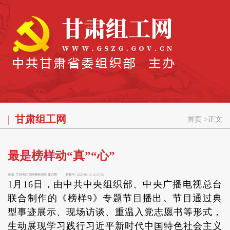
甘肃组工网
首页
>
正文
最是榜样动“真”“心”
来源:
兰州市红古区委组织部 张乃荣
更新于:
2025-02-12 11:27:55
1月16日，由中共中央组织部、中央广播电视总台
联合制作的《榜样9》专题节目播出。节目通过典
型事迹展示、现场访谈、重温入党志愿书等形式，
生动展现学习践行习近平新时代中国特色社会主义