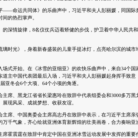
《和平——命运共同体》的乐曲声中，习近平和夫人彭丽媛，同国
时间的热烈掌声。
》的深情旋律，8名仪仗兵迈着矫健的步伐，护卫着中华人民共
琉璃时光》，身着新春盛装的儿童手提冰灯，点亮哈尔滨的城市
动员入场式开始。在《冰雪的亚细亚》的欢快乐曲声中，来自34个
东道主中国代表团最后入场，习近平和夫人彭丽媛起身挥手致意，
本届亚冬会6个大项、64个小项的角逐。
会主席、黑龙江省省长梁惠玲在致辞中代表组委会和3000多万
、展现风采、成就梦想、收获友谊。
会主席、中国奥委会主席高志丹在致辞中表示，在习近平主席亲
的万千气象，齐心绘就亚洲体育新辉煌的壮美画卷，合力奏响亚
主席霍震霆在致辞中肯定中国在亚洲冰雪运动发展中发挥的重要