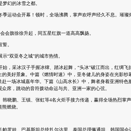
是梦幻的冰雪之都。
洲冬季运动会开幕！顿时，全场沸腾，掌声欢呼声经久不息。璀璨
事会会旗徐徐升起，同五星红旗一道高高飘扬。
宣誓。
示“双亚冬之城”的城市热情。
始，采冰汉子手握冰镩、踏冰起舞，“头冰”破江而出，红绸飞
生的美好景象。中篇《燃情时速》中，亚冬健儿的身姿在光影纱
共赴一场冰城嘉年华。下篇《山高水长》中，舞者身着亚洲特色
观众席，跳动的音符拨动命运与共、亚洲一家的心弦。
扬、韩晓鹏、王镇、张虹等4名火炬手接力传递，赢得全场热烈掌
熊熊燃烧。
扎帕罗娃、巴基斯坦总统扎尔达里、泰国总理佩通坦、韩国国会