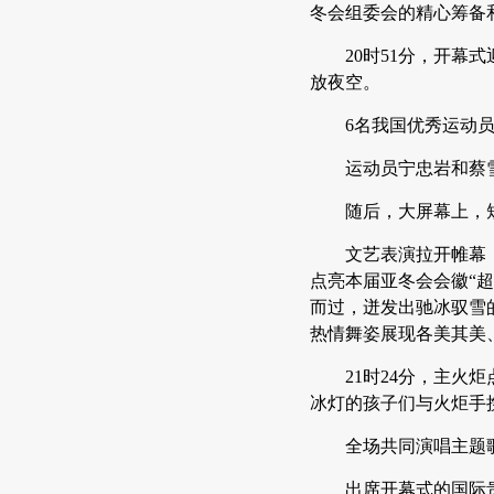
冬会组委会的精心筹备
20时51分，开
放夜空。
6名我国优秀运动
运动员宁忠岩和蔡
随后，大屏幕上，
文艺表演拉开帷幕
点亮本届亚冬会会徽“
而过，迸发出驰冰驭雪
热情舞姿展现各美其美
21时24分，主
冰灯的孩子们与火炬手
全场共同演唱主题
出席开幕式的国际