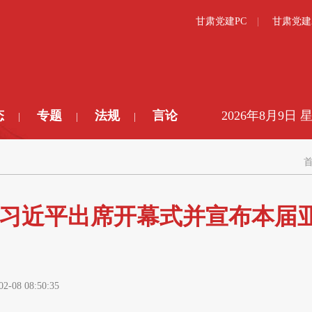
甘肃党建PC
甘肃党建
态
专题
法规
言论
2026年8月9日 
|
|
|
 习近平出席开幕式并宣布本届
02-08 08:50:35