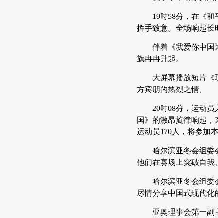
19时58分，在
挥手致意。全场响起长
伴着《我爱你中国
旗冉冉升起。
大屏幕播放短片《
方宾朋的热烈之情。
20时08分，运
国》的激昂旋律响起，
运动员170人，将参加
哈尔滨亚冬会组委
他们在赛场上突破自我
哈尔滨亚冬会组委
尽情分享中国式现代化
亚奥理事会第一副