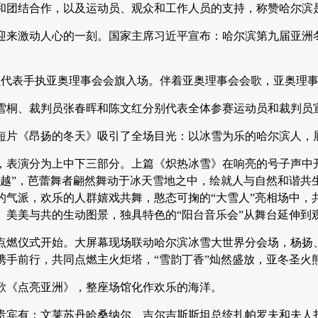
和团结合作，以及运动员、观众和工作人员的支持，称赞哈尔滨
幕式迎来激动人心的一刻。国家主席习近平宣布：哈尔滨第九届亚
员代表手执亚奥理事会会旗入场。伴着亚奥理事会会歌，亚奥理
雪桐、裁判员张春晖和陈文红分别代表全体参赛运动员和裁判员
短片《昂扬的冬天》吸引了全场目光：以冰雪为乐的哈尔滨人，展
，表演分为上中下三部分。上篇《炽热冰雪》在响亮的号子声中开
超越”，芭蕾舞者翩然舞动于冰天雪地之中，绘就人与自然和谐共
的气派，欢乐的人群嬉戏共舞，憨态可掬的“大雪人”亮相场中，
、美美与共的生动图景，独具特色的“阳台音乐会”从舞台延伸到
火炬点燃仪式开始。大屏幕现场联动哈尔滨冰雪大世界分会场，杨
携手前行，共同点燃主火炬塔，“雪韵丁香”灿然盛放，亚冬圣火
歌《点亮亚洲》，整座场馆化作欢乐的海洋。
贵宾有：文莱苏丹哈桑纳尔、吉尔吉斯斯坦总统扎帕罗夫和夫人