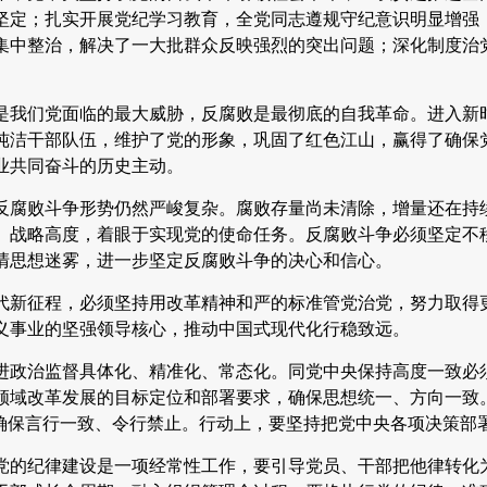
坚定；扎实开展党纪学习教育，全党同志遵规守纪意识明显增强
集中整治，解决了一大批群众反映强烈的突出问题；深化制度治
是我们党面临的最大威胁，反腐败是最彻底的自我革命。进入新
纯洁干部队伍，维护了党的形象，巩固了红色江山，赢得了确保
业共同奋斗的历史主动。
反腐败斗争形势仍然严峻复杂。腐败存量尚未清除，增量还在持
、战略高度，着眼于实现党的使命任务。反腐败斗争必须坚定不
清思想迷雾，进一步坚定反腐败斗争的决心和信心。
代新征程，必须坚持用改革精神和严的标准管党治党，努力取得
义事业的坚强领导核心，推动中国式现代化行稳致远。
进政治监督具体化、精准化、常态化。同党中央保持高度一致必
领域改革发展的目标定位和部署要求，确保思想统一、方向一致
，确保言行一致、令行禁止。行动上，要坚持把党中央各项决策部
党的纪律建设是一项经常性工作，要引导党员、干部把他律转化