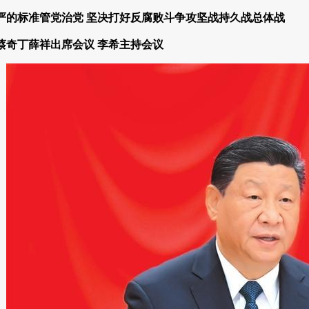
严的标准管党治党 坚决打好反腐败斗争攻坚战持久战总体战
蔡奇丁薛祥出席会议 李希主持会议