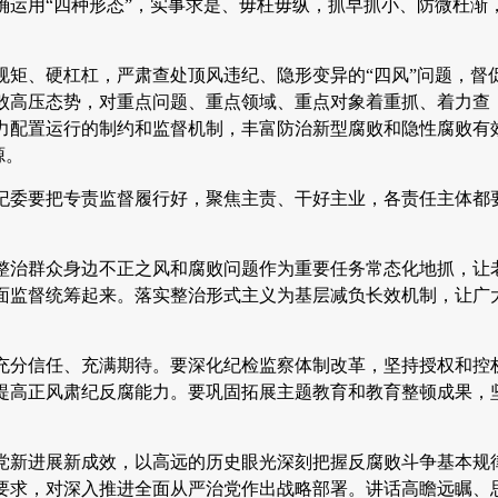
运用“四种形态”，实事求是、毋枉毋纵，抓早抓小、防微杜渐
矩、硬杠杠，严肃查处顶风违纪、隐形变异的“四风”问题，督
败高压态势，对重点问题、重点领域、重点对象着重抓、着力查
力配置运行的制约和监督机制，丰富防治新型腐败和隐性腐败有
源。
纪委要把专责监督履行好，聚焦主责、干好主业，各责任主体都
整治群众身边不正之风和腐败问题作为重要任务常态化地抓，让
面监督统筹起来。落实整治形式主义为基层减负长效机制，让广
充分信任、充满期待。要深化纪检监察体制改革，坚持授权和控
提高正风肃纪反腐能力。要巩固拓展主题教育和教育整顿成果，
。
党新进展新成效，以高远的历史眼光深刻把握反腐败斗争基本规
要求，对深入推进全面从严治党作出战略部署。讲话高瞻远瞩、