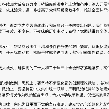
；持续加大反腐败力度，铲除腐败滋生的土壤和条件；深入开展
党、依规治党，进一步提高了党领导反腐败斗争、推进全面从严
时代，面对党内党风廉政建设和反腐败斗争的突出问题，我们坚
党不变质、不变色、不变味的历史主动，赢得了党团结带领全体
续发生，铲除腐败滋生土壤和条件任务仍然艰巨繁重。认识反腐
移，任何犹豫动摇、松懈手软或半途而废，都将犯颠覆性错误。
更大成效，确保党的二十大和二十届三中全会部署落地落实，确
须说到做到。思想上，要坚持不懈强化党的创新理论武装，准确
。政治上，要坚持党中央集中统一领导，严明政治纪律和政治规
署落实情况作为政治监督重点，合力推动改革攻坚、促进高质量
为自律，内化为日用而不觉的言行准则。建立常态化长效化的纪