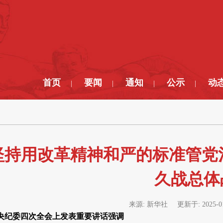
首页
要闻
通知
公示
动
|
|
|
|
坚持用改革精神和严的标准管党
久战总体
来源:
新华社
更新于:
2025-0
央纪委四次全会上发表重要讲话强调