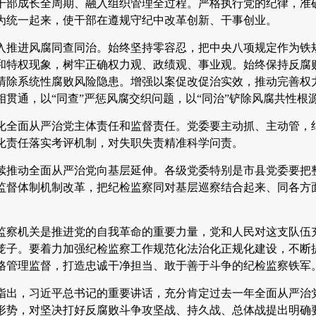
干部成长全周期、融入组织管理全过程。严格执行党的纪律，准确
为统一起来，使干部在遵规守纪中改革创新、干事创业。
入推进风腐同查同治。始终坚持零容忍，把中央八项规定作为铁规
和特权现象，树牢正确权力观、政绩观、事业观。始终保持反腐
清除系统性腐败风险隐患。增强以案促改促治实效，推动完善权
贯通，以“同查”严惩风腐交织问题，以“同治”铲除风腐共性根
化全面从严治党主体责任和监督责任。党委要主动抓、主动管，
化责任落实考评机制，对失职失责精准科学问责。
续推动全面从严治党向基层延伸。各级党委特别是市县党委要把
监督体制机制改革，把纪检监察同对基层巡察结合起来、同各方
。
监察机关是推进党的自我革命的重要力量，党和人民对这支队伍
笼子。要着力加强纪检监察工作规范化法治化正规化建设，不断
格管理监督，打造忠诚干净担当、敢于善于斗争的纪检监察铁军
指出，习近平总书记的重要讲话，充分肯定过去一年全面从严治
形势，对坚决打好反腐败斗争攻坚战、持久战、总体战提出明确