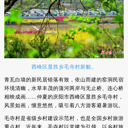
西峰区显胜乡毛寺村新貌。
青瓦白墙的新民居错落有致，依山而建的窑洞民宿
环境清幽，水草丰茂的蒲河两岸与无止桥、连心桥
相映成画……仲夏的庆阳市西峰区显胜乡毛寺村，
风景如画，惬意悠然，吸引着八方游客避暑游玩。
毛寺村是省级乡村建设示范村，也是全国乡村旅游
重点村。近年来，毛寺村以党建为引领，以乡村旅