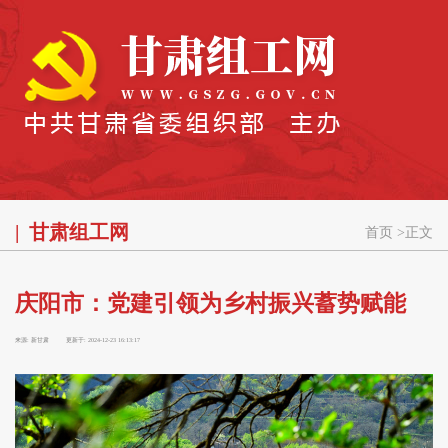
甘肃组工网
首页
>
正文
庆阳市：党建引领为乡村振兴蓄势赋能
来源:
新甘肃
更新于:
2024-12-23 16:13:17