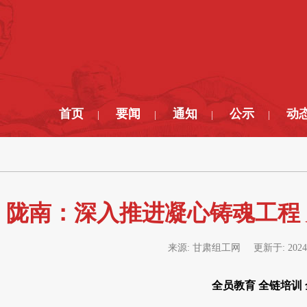
首页
要闻
通知
公示
动
|
|
|
|
陇南：深入推进凝心铸魂工程
来源:
甘肃组工网
更新于:
2024
全员教育 全链培训