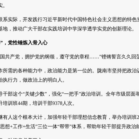
实。
实际，开发践行习近平新时代中国特色社会主义思想的特色实
践基地，推动广大干部在实践培训中学深学透学实党的创新理论。
”，党性锤炼入骨入心
共产党，拥护党的纲领，遵守党的章程……”铿锵誓言久久回
需的各种能力中，政治能力是第一位的。陇南市坚持把政治训
治执行力，做政治上的明白人。
部这个“关键少数”，强化“一把手”政治培训。全年市级层面举
培训班44期，培训干部9378人次。
人这个根本大计，加强年轻干部理想信念教育，举办培训班20期
思想+工作+生活”三位一体“帮带”体系，帮助年轻干部提升政治