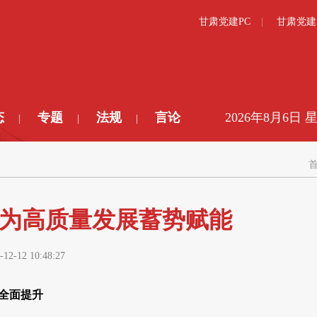
甘肃党建PC
甘肃党建
态
专题
法规
言论
2026年8月6日 
|
|
|
 为高质量发展蓄势赋能
-12-12 10:48:27
 全面提升