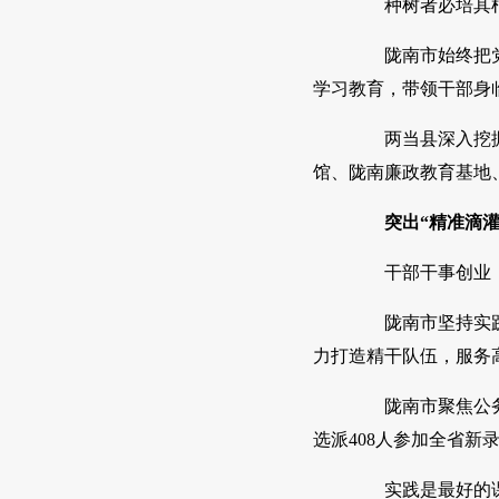
种树者必培其根
陇南市始终把党性
学习教育，带领干部身
两当县深入挖掘“
馆、陇南廉政教育基地
突出“精准滴灌
干部干事创业，
陇南市坚持实践导
力打造精干队伍，服务高
陇南市聚焦公务员
选派408人参加全省新
实践是最好的课