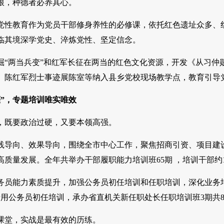
，种德者必养其心。
教育作为党员干部修身养性的必修课，依托红色遗址众多、红
临其境深学党史、淬炼党性、坚定信念。
两当兵变”和红军长征在两当的红色文化资源，开发《从习仲勋
、陈红军烈士事迹展陈室等纳入县乡党校现场教学点，教育引导
”，专题培训唯实唯效
既要政治过硬，又要本领高强。
向、效果导向，围绕全市中心工作，聚焦招商引资、项目建设
质量发展。全年共举办干部履职能力培训班65期 ，培训干部约1
能力素质提升，加强公务员初任培训和任职培训，深化业务培训和
录用公务员初任培训，承办省直机关新任职处长任职培训班3期共88
堂，实战是最有效的历练。