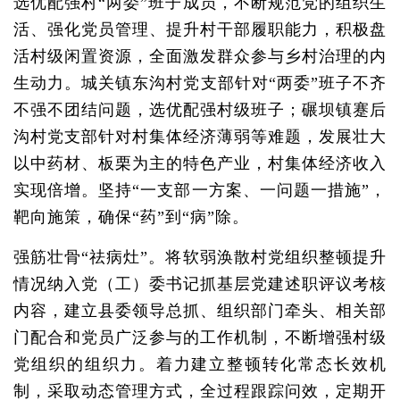
选优配强村“两委”班子成员，不断规范党的组织生
活、强化党员管理、提升村干部履职能力，积极盘
活村级闲置资源，全面激发群众参与乡村治理的内
生动力。城关镇东沟村党支部针对“两委”班子不齐
不强不团结问题，选优配强村级班子；碾坝镇蹇后
沟村党支部针对村集体经济薄弱等难题，发展壮大
以中药材、板栗为主的特色产业，村集体经济收入
实现倍增。坚持“一支部一方案、一问题一措施”，
靶向施策，确保“药”到“病”除。
强筋壮骨“祛病灶”。将软弱涣散村党组织整顿提升
情况纳入党（工）委书记抓基层党建述职评议考核
内容，建立县委领导总抓、组织部门牵头、相关部
门配合和党员广泛参与的工作机制，不断增强村级
党组织的组织力。着力建立整顿转化常态长效机
制，采取动态管理方式，全过程跟踪问效，定期开