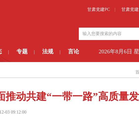
甘肃党建PC
甘肃党建
态
专题
法规
言论
2026年8月6日 
|
|
|
面推动共建“一带一路”高质量
12-03 09:12:00