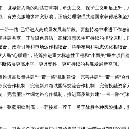
来，世界进入新的动荡变革期，单边主义、保护主义明显上升，局
战，有效克服地缘冲突影响，正确处理增强共建国家获得感和坚
“一带一路”已经进入高质量发展新阶段。要坚持稳中求进工作总
商共建共享、开放绿色廉洁、高标准惠民生可持续的指导原则，以
结合、政府引导和市场运作相结合、科学布局和动态优化相结合、
国家人民“心联通”，统筹推进重大标志性工程和“小而美”民生项
，不断拓展更高水平、更具韧性、更可持续的共赢发展新空间。
推进高质量共建“一带一路”机制建设，完善共建“一带一路”合作
务实合作机制，完善新兴领域国际交流合作机制，完善投融资多
制，完善廉洁丝绸之路合作机制，推进高质量共建“一带一路”行
持一张蓝图绘到底，一茬接着一茬干，勇于战胜各种风险挑战，坚
表示，习近平总书记重要讲话充分肯定共建“一带一路”取得的重