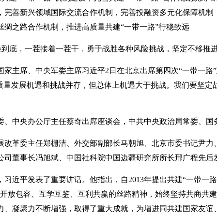
，完善新兴领域国际交流合作机制，完善投融资多元化保障机制
丝绸之路合作机制，推进高质量共建“一带一路”行稳致远
绘到底，一茬接着一茬干，勇于战胜各种风险挑战，坚定不移推进
国家主席、中央军委主席习近平2日在北京出席第四次“一带一路
高质量发展机遇和挑战并存，但总体上机遇大于挑战。我们要坚定
委、中央办公厅主任蔡奇出席座谈会，中共中央政治局常委、国
展改革委主任郑栅洁、外交部副部长马朝旭、北京市委书记尹力
公司董事长冯旭斌、中国社科院中国边疆研究所所长邢广程先后
，习近平发表了重要讲话。他指出，自2013年提出共建“一带一
、开放包容、互学互鉴、互利共赢的丝路精神，始终坚持共商共
力、凝聚力不断增强，取得了重大成就，为增进同共建国家友谊