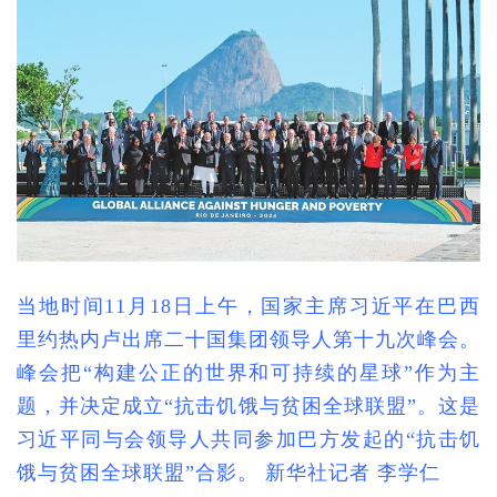
当地时间11月18日上午，国家主席习近平在巴西
里约热内卢出席二十国集团领导人第十九次峰会。
峰会把“构建公正的世界和可持续的星球”作为主
题，并决定成立“抗击饥饿与贫困全球联盟”。这是
习近平同与会领导人共同参加巴方发起的“抗击饥
饿与贫困全球联盟”合影。 新华社记者 李学仁