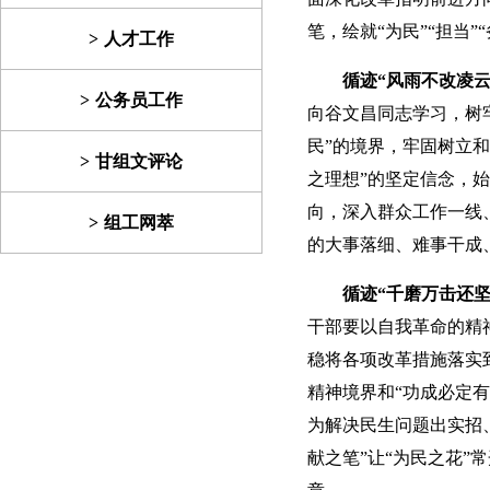
笔，绘就“为民”“担当
人才工作
循迹“风雨不改凌云
公务员工作
向谷文昌同志学习，树
民”的境界，牢固树立
甘组文评论
之理想”的坚定信念，始
向，深入群众工作一线
组工网萃
的大事落细、难事干成
循迹“千磨万击还坚
干部要以自我革命的精
稳将各项改革措施落实
精神境界和“功成必定
为解决民生问题出实招
献之笔”让“为民之花