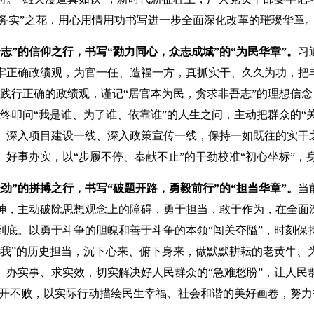
”“务实”之花，用心用情用功书写进一步全面深化改革的璀璨华章
志”的信仰之行，书写“勠力同心，众志成城”的“为民华章”。
习
牢正确政绩观，为官一任、造福一方，真抓实干、久久为功，把
和践行正确的政绩观，谨记“居官本为民，贪求非吾志”的理想信
终叩问“我是谁、为了谁、依靠谁”的人生之问，主动把群众的“
、深入项目建设一线、深入政策宣传一线，保持一如既往的实干
、好事办实，以“步履不停、奉献不止”的干劲校准“初心坐标”，
劲”的拼搏之行，书写“破题开路，勇毅前行”的“担当华章”。
当
神，主动破除思想观念上的障碍，勇于担当，敢于作为，在全面深
到底。以勇于斗争的胆魄和善于斗争的本领“闯关夺隘”，时刻保持
有我”的历史担当，沉下心来、俯下身来，做默默耕耘的老黄牛、
、办实事、求实效，切实解决好人民群众的“急难愁盼”，让人民
”常开不败，以实际行动描绘民生幸福、社会和谐的美好画卷，努力