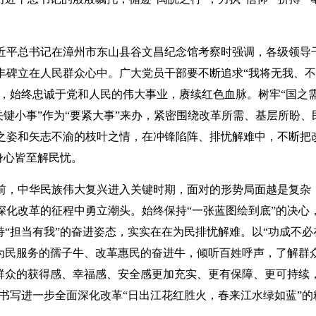
。
近平总书记在漳州市东山县谷文昌纪念馆考察时强调，各级领导
丰碑立在人民群众心中。广大党员干部要不断追求“我将无我、
念，始终忠诚于党和人民的伟大事业，赓续红色血脉。树牢“国之
关键小事”作为“要紧大事”来办，紧密围绕改革所需、基层所盼、
之姿和矢志不渝的枝叶之情，在冲锋陷阵、排忧解难中，不断把
身心皆至解民忧。
前，中华民族伟大复兴进入关键时期，面对的形势局面越是复杂
化改革的征程中勇立潮头。始终保持“一张蓝图绘到底”的决心
“担当有我”的奋进姿态，实实在在为民排忧解难。以“功成不必
为民服务的孺子牛、改革惠民的奋进牛，倾听百姓呼声，了解群
群众的获得感、幸福感、安全感更加充实、更有保障、更可持续，
书写进一步全面深化改革“日出江花红胜火，春来江水绿如蓝”的