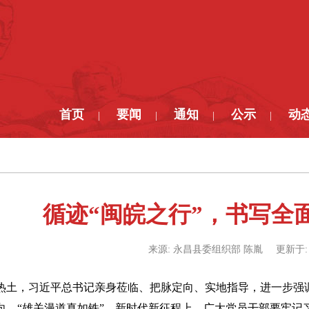
首页
要闻
通知
公示
动
|
|
|
|
循迹“闽皖之行”，书写全
来源:
永昌县委组织部 陈胤
更新于
热土，习近平总书记亲身莅临、把脉定向、实地指导，进一步强
。“雄关漫道真如铁”，新时代新征程上，广大党员干部要牢记习近