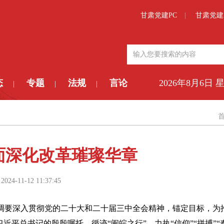
甘肃党建PC
甘肃党建
态
专题
法规
言论
2026年8月6日 
|
|
|
面深化改革璀璨华章
:
2024-11-12 11:37:45
调要深入贯彻党的二十大和二十届三中全会精神，锚定目标，为
平总书记的殷殷嘱托，循迹“闽皖之行”，力执“信仰”“拼搏”“