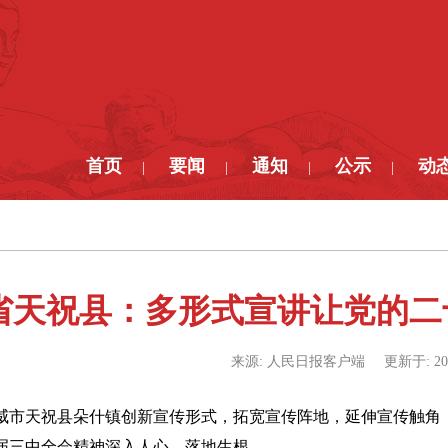
首页
要闻
通知
公示
动
|
|
|
|
省天祝县：多形式宣讲让党的二
来源:
人民日报客户端
更新于:
20
威市天祝县朵什镇创新宣传形式，拓宽宣传阵地，延伸宣传触角，
届三中全会精神深入人心、落地生根。