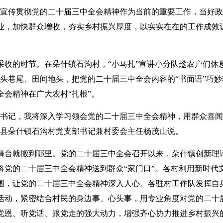
习宣传贯彻党的二十届三中全会精神作为当前的重要工作，当好
业，加快群众增收，夯实乡村振兴厚度，以实实在在的工作成效
采收的时节。在朵什镇石沟村，“小马扎”宣讲小分队趁农户们休
村头巷尾、田间地头，把党的二十届三中全会内容的“书面语”巧妙
全会精神在广大农村“扎根”。
部书记，我将深入学习领会党的二十届三中全会精神，用群众喜
祝县朵什镇石沟村党支部书记兼村委会主任杨茂山说。
舞台就搬到哪里。党的二十届三中全会召开以来，朵什镇创新理论
将党的二十届三中全会精神送到群众“家门口”。各村利用新时代文
围，让党的二十届三中全会精神深入人心。各驻村工作队发挥自身
活动，紧密结合村民的身边事、心头事，用专业角度对党的二十
党恩、听党话、跟党走的强大动力，增强齐心协力推进乡村振兴