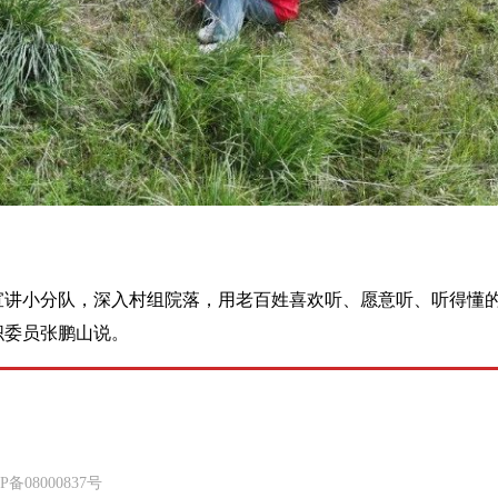
论宣讲小分队，深入村组院落，用老百姓喜欢听、愿意听、听得懂
织委员张鹏山说。
8000837号