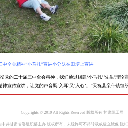
三中全会精神“小马扎”宣讲小分队在田埂上宣讲
贯彻党的二十届三中全会精神，我们通过组建‘小马扎’‘先生’理
神宣传宣讲，让党的声音既‘入耳’又‘入心’。”天祝县朵什镇组
Copyrights © 2019 All Rights Reserved 版权所有 甘肃组工网
中共甘肃省委组织部主办 版权所有，未经许可不得转载或建立镜像 陇ICP备0