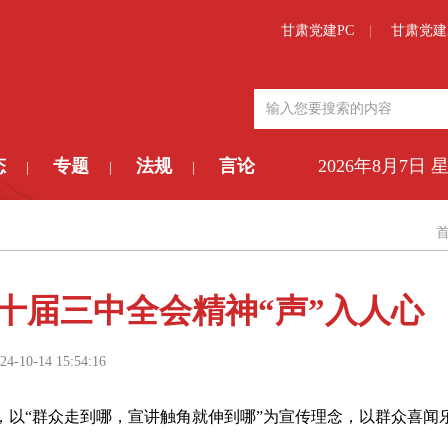
甘肃党建PC
甘肃党建
态
专题
法规
言论
2026年8月7日 
|
|
|
十届三中全会精神“声”入人心
24-10-14 15:54:16
以“群众走到哪，宣讲触角就伸到哪”为宣传理念，以群众喜闻