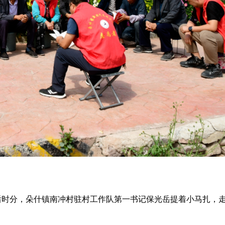
午后时分，朵什镇南冲村驻村工作队第一书记保光岳提着小马扎，