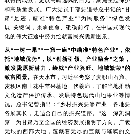
取得的成效，更以高瞻远瞩的目光，聚焦生态保护
和高质量发展。广大党员干部要追寻总书记的“甘
肃”足迹，瞄准“特色产业”“为民服务”“绿色发
展”关键词，秉承使命、砥砺前行，在中国式现代
化的伟大征途中努力绘就富民兴陇新图景。
从“一树一果”“一窟一庙”中瞄准“特色产业”，依
托“地域优势”，以“创新引领、产业融合”之策，
激发陇原新潜力，绘就“产业兴旺、地域繁荣”的
致富图景。
在天水市，习近平考察了麦积山石窟、
麦积区南山花牛苹果基地、伏羲庙，了解当地推动
文化遗产保护传承、发展特色现代山地果业等情
况。总书记曾指出：“乡村振兴要靠产业，各地要
各展其长，走适合自己的振兴道路。”这一深刻洞
察，为甘肃乃至全国的经济发展指明了方向。广袤
无垠的西部大地，蕴藏着无尽的宝藏与璀璨的文