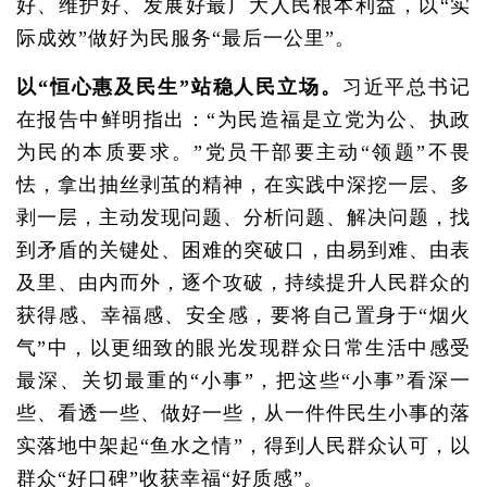
好、维护好、发展好最广大人民根本利益，以“实
际成效”做好为民服务“最后一公里”。
以“恒心惠及民生”站稳人民立场。
习近平总书记
在报告中鲜明指出：“为民造福是立党为公、执政
为民的本质要求。”党员干部要主动“领题”不畏
怯，拿出抽丝剥茧的精神，在实践中深挖一层、多
剥一层，主动发现问题、分析问题、解决问题，找
到矛盾的关键处、困难的突破口，由易到难、由表
及里、由内而外，逐个攻破，持续提升人民群众的
获得感、幸福感、安全感，要将自己置身于“烟火
气”中，以更细致的眼光发现群众日常生活中感受
最深、关切最重的“小事”，把这些“小事”看深一
些、看透一些、做好一些，从一件件民生小事的落
实落地中架起“鱼水之情”，得到人民群众认可，以
群众“好口碑”收获幸福“好质感”。