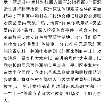
示；靖远县中堡村对红四方面军总指挥部8个窑洞
遗址进行翻新改造，原汁原味体现艰苦奋斗的革命
精神；平川区中和村在打拉池会师旧址建设会师联
欢民族团结示范广场，培育“红色传承示范+民族
团结进步”品牌。深入挖掘革命事件、革命人物、
革命故事，建立红色教育研学基地。会宁县红堡子
村搜集15个典型红色故事，分13个单元展示红军
的珍贵史料，并编排秦腔剧《红军来到咱村庄》动
情演绎；景泰县大水村以“前进的号角”为主题，以
党史长廊展示西路军的英勇事迹；平川区中和村打
造数字化展厅，立体化呈现革命故事和民族团结进
步故事。将红色村全部纳入市级党员教育培训现场
教学点，累计接待省市县培训班现场教学和“七
一”“十一”等重点节日党性教育491场次、1.81万余
人。