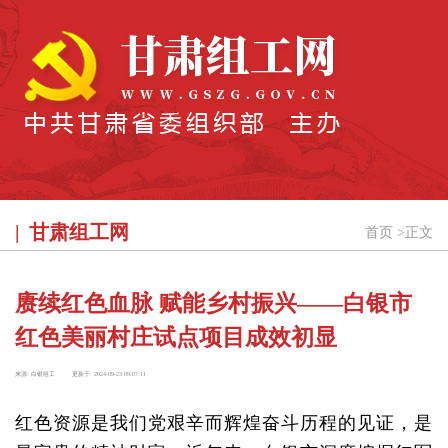
甘肃组工网
首页
>
正文
赓续红色血脉 赋能乡村振兴——白银市
红色美丽村庄试点项目成效初显
来源:
白银组工
更新于:
2024-09-23 09:07:11
红色资源是我们党艰辛而辉煌奋斗历程的见证，是