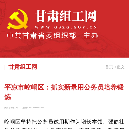
甘肃组工网
首页
>
正文
平凉市崆峒区：抓实新录用公务员培养锻
炼
来源:
甘肃组工网
更新于:
2024-09-11 08:19:40
崆峒区坚持把公务员试用期作为增长本领、强筋壮