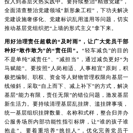
投入到基层火热实践中。要持续整治“精致党建”，
全面清查整治党建领域“新形象工程”，下功夫解决
党建设施奢侈化、党建标识乱用滥用等问题，切实
推动基层党组织把“上墙的形式主义”拿下来。
用好治理责任超载的“及时雨”，让广大党员干部
种好“敢作敢为”的“责任田”。
“轻车减负”的目的
不是单纯“减责任”、“减担当”，通过减负更好“为
马赋能”。要按照“人岗相适、人事相宜”原则，积
极把编制、职权、资金等人财物管理权限向基层一
线倾斜，采取“自上而下、减上补下”的方式，解决
基层“能力有限，责任无限”的错位问题，激发基层
新生活力。要持续清理基层乱挂牌、滥挂牌事项，
统一基层组织挂牌数量、名称和式样，整合归并办
公服务场所内部功能性指引标牌，让“谁的孩子谁
抱走”。要着重培养“挑担人”，优化完善党员干