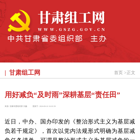
甘肃组工网
首页
>
正文
用好减负“及时雨”深耕基层“责任田”
来源:
张掖市委组织部 刘鑫
更新于:
2024-09-10 10:03:39
近日，中办、国办印发的《整治形式主义为基层减
负若干规定》，首次以党内法规形式明确为基层减