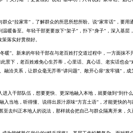
群众“拉家常”，了解群众的所思所想所盼。说“家常话”，要用
温暖备至。年轻干部更要放下“架子”，扑下“身子”，深入基层
政策落实好贯彻好。
三冬暖”。新来的年轻干部在与老百姓打交道过程中，一方面抹不
此情此景下，老百姓难免心生芥蒂，心里话、真心话、老实话也会“
、融洽关系，让群众毫无芥蒂“讲问题”、敞开心扉“发牢骚”，成
人进入干部队伍，想要更快、更深地融入本地，就要做到“到什
融入当地，听得懂、说得出原汁原味“方言土语”，才能更快的与
，甚至去纠正本地人的说法，那样就会把自己与群众隔离开来，久