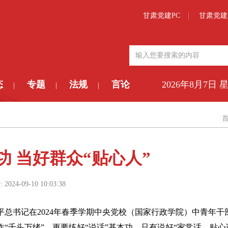
甘肃党建PC
甘肃党建
态
专题
法规
言论
2026年8月7日 
|
|
|
功 当好群众“贴心人”
:
2024-09-10 10:03:38
总书记在2024年春季学期中央党校（国家行政学院）中青年干
千头万绪”，更要练好“说话”基本功，只有说好“家常话、贴心