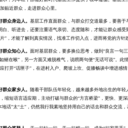
更加贴近群众，走进群众心里。
好群众身边人。
基层工作直面群众，与群众打交道最多，要善于与
明白、听进去，还要注重语气亲切、态度随和，才能让群众感受到
一片”，才能了解到真实情况，找准工作切入点，进而将党的方针
好群众知心人。
面对基层群众，要多换位思考，做到“良言一句
“如鲠在喉”，另一方面又难脱稚气，说唠两句便“无话可说”。
应打开“话匣子”，在进村入户、爬坡上坎、促膝畅谈中增进感情
好群众家乡人。
随着干部队伍年轻化，越来越多外地出生的年轻
习，缩短语言适应期，主动打破与群众的“方言桥梁”，更快、更深
“本地话”太“土”，仍然我行我素地坚持用自己的话去和群众交流