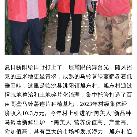
夏日骄阳给田野打上了一层耀眼的舞台光，随风摇
晃的玉米地更显青翠，成熟的马铃薯绿蔓翻卷着低
垂田畦，这里是临洮县洮阳镇旭东村。旭东村通过
撂荒地整治和土地碎片化治理，集中托管打造了百
亩高垄马铃薯连片种植基地，2023年村级集体经
济收入10.3万元。今年村上引进的“黑美人”新品种
马铃薯新鲜出炉，“黑美人”营养价值高、产量高、
附加值高，具有巨大的市场和发展潜力。旭东村通