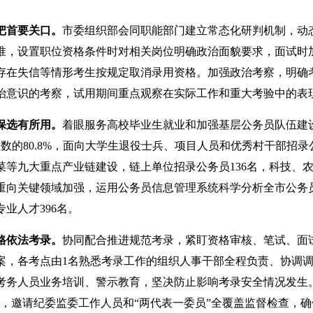
把首要关口。
市委组织部会同职能部门建立常态化研判机制，动
准，设置职位资格条件时对相关岗位明确政治面貌要求，面试时
存在失信等情形考生按规定取消录用资格。加强政治考察，明确
治意识的考察，试用期间重点观察在实际工作和重大考验中的表
保选有所用。
着眼服务高校毕业生就业和加强基层公务员队伍建设
总数的80.8%，面向大学生退役士兵、项目人员和优秀村干部招
菜等九大重点产业链建设，链上单位招录公务员136名，科技、
注重向关键领域加强，运用公务员信息管理系统科学分析全市公
业人才396名。
格依法考录。
协同配合推进规范考录，紧盯资格审核、笔试、面
案，各考点由1名熟悉考录工作的组织人事干部全程负责、协调
考务人员业务培训、警示教育，坚决防止影响考录安全情况发生
像，邀请纪委监委工作人员和“两代表一委员”全覆盖监督检查，