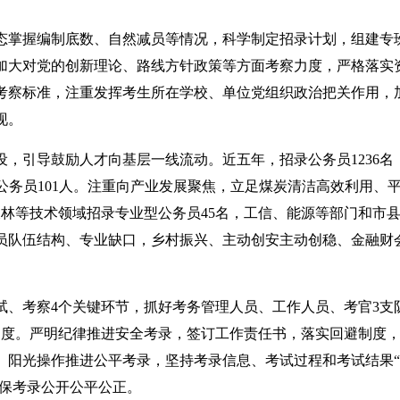
态掌握编制底数、自然减员等情况，科学制定招录计划，组建专
加大对党的创新理论、路线方针政策等方面考察力度，严格落实
考察标准，注重发挥考生所在学校、单位党组织政治把关作用，
现。
，引导鼓励人才向基层一线流动。近五年，招录公务员1236名
录公务员101人。注重向产业发展聚焦，立足煤炭清洁高效利用、
农林等技术领域招录专业型公务员45名，工信、能源等部门和市
务员队伍结构、专业缺口，乡村振兴、主动创安主动创稳、金融财
试、考察4个关键环节，抓好考务管理人员、工作人员、考官3支
调度。严明纪律推进安全考录，签订工作责任书，落实回避制度
。阳光操作推进公平考录，坚持考录信息、考试过程和考试结果
确保考录公开公平公正。