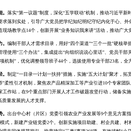
能。
落实“第一议题”制度，深化“五学联动”机制，推动习近平
要求落到实处，引导广大党员把学纪知纪明纪守纪内化于心、外化
造现场教学点14个，创新开展“业务知识我来讲”活动，推动广
力。
编制干部人才需求目录，用好“四个渠道”“三个一批”硬核
管理使用“三个办法”，集成提出“向组织说说心里话”、党员干
项机制”，优化调整领导班子44个，选拔使用专业干部23名，
径。
制定“一目录一计划一扶持”措施，实施“五大计划”聚才，拓
程师”柔性引才机制，聚焦农产品精深加工等产业引进10个专家团
家工作站，在9个重点部门开展人才工作破题攻坚行动，储备实施
高质量发展的人才支撑。
势。
出台中心村（片区）党委引领农业产业发展等9个意见方案指
兴模式，新建产业链党委2个。创新实施项目助建、村企共建、村