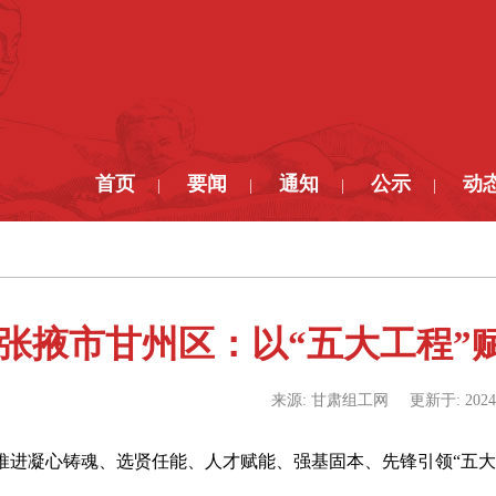
首页
要闻
通知
公示
动
|
|
|
|
张掖市甘州区：以“五大工程”
来源:
甘肃组工网
更新于:
2024
推进凝心铸魂、选贤任能、人才赋能、强基固本、先锋引领“五大