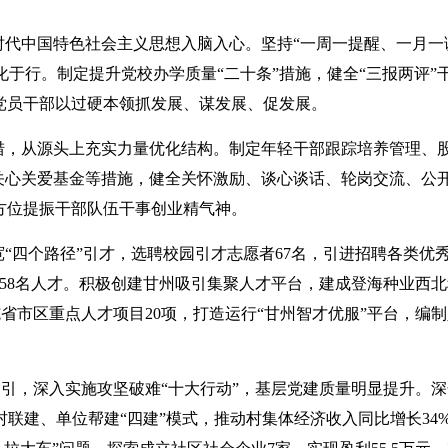
新时代中国特色社会主义思想入脑入心。坚持“一周一提醒、一月一
于行。制定提升党校办学质量“二十条”措施，健全“三报两评”
大党员干部以过硬本领抓发展、谋发展、促发展。
举措，从源头上充实力量优化结构。制定年轻干部跟踪培养管理、
部关心关爱基金等措施，健全关怀激励、谈心谈话、轮岗交流、公
全方位提振干部队伍干事创业精气神。
宽“四个路径”引才，选聘校园引才志愿者67名，引进招聘各类优
队58名人才。积极创建甘州吸引集聚人才平台，建成登海种业西
省市区重点人才项目20项，打造运行“甘州智才优服”平台，编
引，深入实施攻坚破难“十大行动”，基层党建质量明显提升。深
村联建、单位帮建“四建”模式，推动村集体经济收入同比增长34