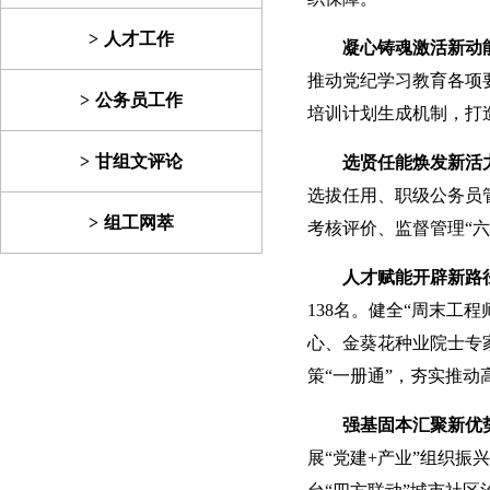
人才工作
凝心铸魂激活新动
推动党纪学习教育各项
公务员工作
培训计划生成机制，打
甘组文评论
选贤任能焕发新活
选拔任用、职级公务员
组工网萃
考核评价、监督管理“六
人才赋能开辟新路
138名。健全“周末工
心、金葵花种业院士专
策“一册通”，夯实推动
强基固本汇聚新优
展“党建+产业”组织振