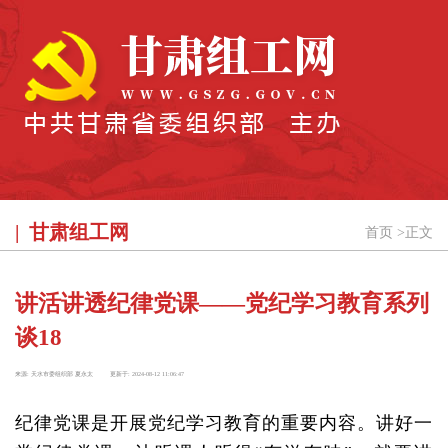
甘肃组工网
首页
>
正文
讲活讲透纪律党课——党纪学习教育系列
谈18
来源:
天水市委组织部 夏永太
更新于:
2024-08-12 11:06:47
纪律党课是开展党纪学习教育的重要内容。讲好一