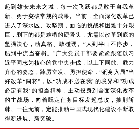
起到雄安未来之城，每一次飞跃都是敢于自我革
新、勇于突破常规的成果。当前，全面深化改革已
进入了深水区、攻坚期，面临的挑战和困难十分艰
巨，剩下的都是难啃的硬骨头，尤需以改革到底的
坚强决心，动真格、敢碰硬。“人到半山不停步，
船到中流当奋楫。”广大党员干部要紧紧跟随以习
近平同志为核心的党中央步伐，以上下同欲、戮力
齐心的姿态，踔厉奋发、勇担使命，“躬身入局”当
好改革“闯将”，以“功成不必在我”的境界和“功成
必定有我”的担当精神，主动投身到全面深化改革
的主战场，向着既定任务目标发起总攻，披荆斩
棘、一往无前，定能推动中国式现代化建设不断取
得新进展、新突破。