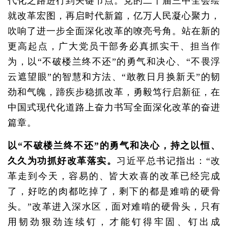
代化之路进行到关键节点。党的二十届三中全会绘
就改革宏图，再启时代新篇，亿万人民凝心聚力，
吹响了进一步全面深化改革的嘹亮号角。站在新的
更高起点，广大党员干部务必真抓实干、担当作
为，以“不破楼兰终不还”的勇气和决心、“不畏浮
云遮望眼”的智慧和方法、“敢教日月换新天”的韧
劲和气魄，蹄疾步稳抓改革，勇毅笃行启新征，在
中国式现代化道路上奋力书写全面深化改革的奋进
篇章。
以“不破楼兰终不还”的勇气和决心，持之以恒、
久久为功抓好改革落实。
习近平总书记指出：“改
革走到今天，容易的、皆大欢喜的改革已经完成
了，好吃的肉都吃掉了，剩下的都是难啃的硬骨
头。”改革进入深水区，面对难啃的硬骨头，只有
用韧劲狠劲连续钉，才能钉得牢固、钉出成