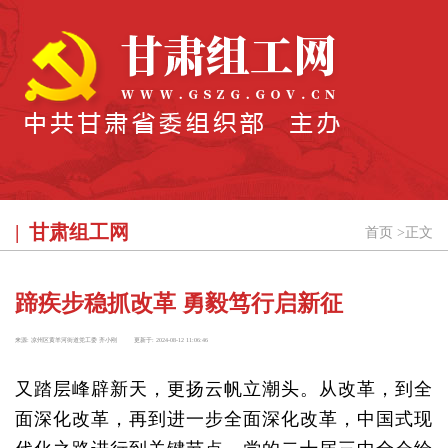
甘肃组工网
首页
>
正文
蹄疾步稳抓改革 勇毅笃行启新征
来源:
凉州区黄羊河街道党工委 齐小刚
更新于:
2024-08-12 11:06:46
又踏层峰辟新天，更扬云帆立潮头。从改革，到全
面深化改革，再到进一步全面深化改革，中国式现