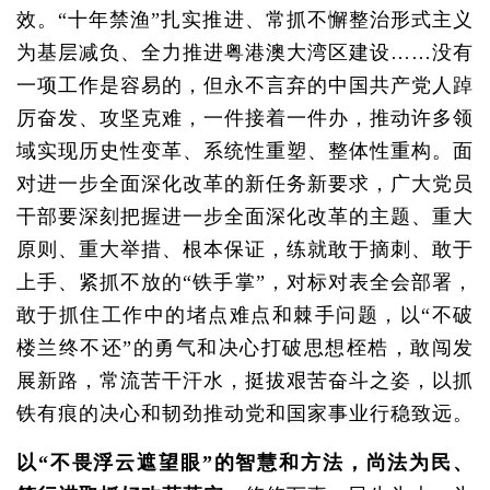
效。“十年禁渔”扎实推进、常抓不懈整治形式主义
为基层减负、全力推进粤港澳大湾区建设……没有
一项工作是容易的，但永不言弃的中国共产党人踔
厉奋发、攻坚克难，一件接着一件办，推动许多领
域实现历史性变革、系统性重塑、整体性重构。面
对进一步全面深化改革的新任务新要求，广大党员
干部要深刻把握进一步全面深化改革的主题、重大
原则、重大举措、根本保证，练就敢于摘刺、敢于
上手、紧抓不放的“铁手掌”，对标对表全会部署，
敢于抓住工作中的堵点难点和棘手问题，以“不破
楼兰终不还”的勇气和决心打破思想桎梏，敢闯发
展新路，常流苦干汗水，挺拔艰苦奋斗之姿，以抓
铁有痕的决心和韧劲推动党和国家事业行稳致远。
以“不畏浮云遮望眼”的智慧和方法，尚法为民、