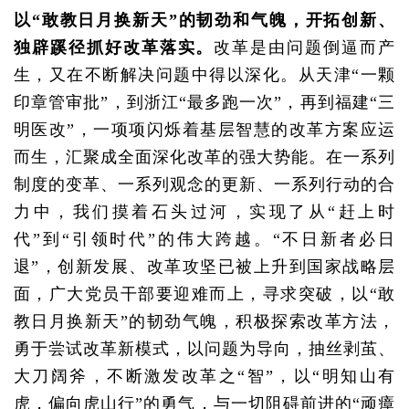
以“敢教日月换新天”的韧劲和气魄，开拓创新、
独辟蹊径抓好改革落实。
改革是由问题倒逼而产
生，又在不断解决问题中得以深化。从天津“一颗
印章管审批”，到浙江“最多跑一次”，再到福建“三
明医改”，一项项闪烁着基层智慧的改革方案应运
而生，汇聚成全面深化改革的强大势能。在一系列
制度的变革、一系列观念的更新、一系列行动的合
力中，我们摸着石头过河，实现了从“赶上时
代”到“引领时代”的伟大跨越。“不日新者必日
退”，创新发展、改革攻坚已被上升到国家战略层
面，广大党员干部要迎难而上，寻求突破，以“敢
教日月换新天”的韧劲气魄，积极探索改革方法，
勇于尝试改革新模式，以问题为导向，抽丝剥茧、
大刀阔斧，不断激发改革之“智”，以“明知山有
虎，偏向虎山行”的勇气，与一切阻碍前进的“顽瘴