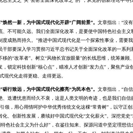
思主义之“矢”去射全面深化改革之“的”，从党的创新理论中寻
革”焕然一新，为中国式现代化开辟“广阔前景”。
文章指出：“没
底、不可能久远。我们全面深化改革，是要使中国特色社会主义
制度成熟而持久。”推进中国式现代化是一个探索性事业，需要
员干部要深入学习贯彻习近平总书记关于全面深化改革的一系列
移的“改革者”。树立“风物长宜放眼量”的长线思维，统筹兼顾
锁定科技创新“核心点”，瞄准人才创新“发力点”，聚焦产业创
国式现代化走得更稳、走得更远。
来”砺行致远，为中国式现代化擦亮“为民本色”。
文章指出，“自
绝、迭遭忧患而经久不衰，这是人类文明的奇迹，也是我们自信
引领，用心用情呵护中华优秀传统文化这棵“常青树”，以守正创
化、创新性发展，赓续好中国式现代化“文化薪火”。深挖党史“
中国特色社会主义为什么好”，在鉴往知来、探源问道中坚定理想信