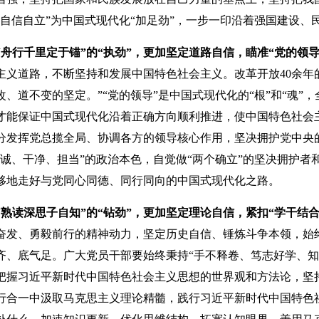
“自信自立”为中国式现代化“加足劲”，一步一印沿着强国建设
“舟行千里定于锚”的“执劲”，更加坚定道路自信，瞄准“党的领
主义道路，不断坚持和发展中国特色社会主义。改革开放40余
、道不变的坚定。”“党的领导”是中国式现代化的“根”和“魂
才能保证中国式现代化沿着正确方向顺利推进，使中国特色社会主
分发挥党总揽全局、协调各方的领导核心作用，坚决拥护党中央的
忠诚、干净、担当”的政治本色，自觉做“两个确立”的坚决拥护者
移地走好与党同心同德、同行同向的中国式现代化之路。
“熟读深思子自知”的“钻劲”，更加坚定理论自信，紧扣“学干结
奋发、勇毅前行的精神动力，坚定历史自信、锤炼斗争本领，始
齐、底气足。广大党员干部要始终秉持“手不释卷、笃志好学、知
把握习近平新时代中国特色社会主义思想的世界观和方法论，坚
合一中汲取马克思主义理论精髓，践行习近平新时代中国特色社会