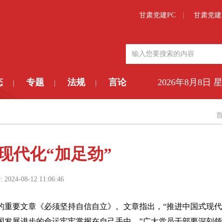
甘肃党建PC
甘肃党建
态
专题
法规
言论
2026年8月8日 
|
|
|
现代化“加足劲”
:
2024-08-12 11:06:46
的重要文章《必须坚持自信自立》。文章指出，“推进中国式现
国发展进步的命运牢牢掌握在自己手中。”广大党员干部要深刻