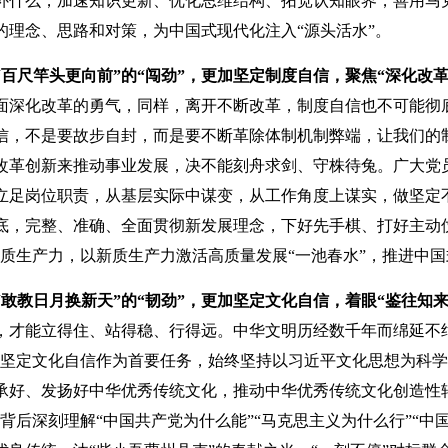
补什么，加速知识更新、优化思维结构、拓宽认知眼界，善用马克
的理念、思路和对策，为中国式现代化注入“源头活水”。
“百尺竿头更向前”的“闯劲”，更加坚定制度自信，聚焦“深化改
面深化改革的勇气，同样，离开不断改革，制度自信也不可能彻
信，不是要故步自封，而是要不断革除体制机制弊端，让我们的
改革创新来推动事业发展，决不能刻舟求剑、守株待兔。广大党
立足岗位职责，从基层实际中谋变，从工作角度上谋实，做坚定不
底，完整、准确、全面贯彻新发展理念，下好先手棋、打好主动仗，
新质生产力，以新质生产力激活高质量发展“一池春水”，推进中
“敢教日月换新天”的“韧劲”，更加坚定文化自信，着眼“鉴往知
，才能立得住、站得稳、行得远。中华文明历经数千年而绵延不
以坚定文化自信作为首要任务，始终坚持以习近平文化思想为科学
承好、发扬好中华优秀传统文化，推动中华优秀传统文化创造性转
背后深刻理解“中国共产党为什么能”“马克思主义为什么行”“