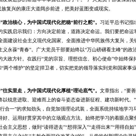
、民族复兴的康庄大道阔步前进，把美好蓝图变成现实。
导”政治核心，为中国式现代化把稳“前行之舵”。
习近平总书记指
年的实践启示我们：方向决定前途，道路决定命运。我们要把命运
”，全面建设社会主义现代化国家、全面推进中华民族伟大复兴，关
义永葆“青春”。广大党员干部要始终以“万山磅礴看主峰”的政
大政方针。在践行“党的宗旨、理想信念、初心使命”中始终保
和“两个维护”的坚定捍卫者，切实把党的领导落实到党和国家事
合”往实里走，为中国式现代化厚植“理论底气”。
文章指出，“要
终以锐意进取、迎难而上的奋斗姿态奋进新征程、建功新时代。
行合一”的求知劲头，自觉加强理论武装，全面系统持续地学习
持好、运用好贯穿其中的立场观点方法。始终把学习的着眼点聚
主义思想，做到“读得进去”“想得深入”“走得出来”“用得自如