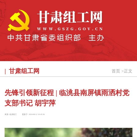
甘肃组工网
首页
>
正文
先锋引领新征程 | 临洮县南屏镇雨洒村党
支部书记 胡宇萍
来源:
临洮组工
更新于:
2024-08-12 10:45:36