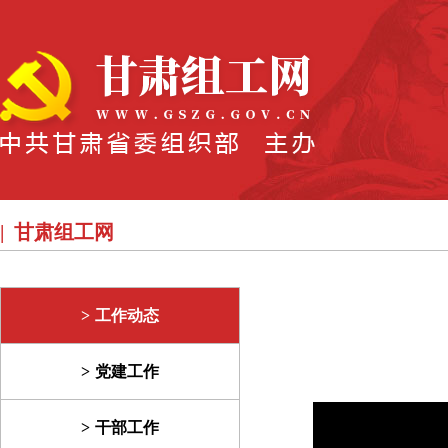
甘肃组工网
工作动态
党建工作
干部工作