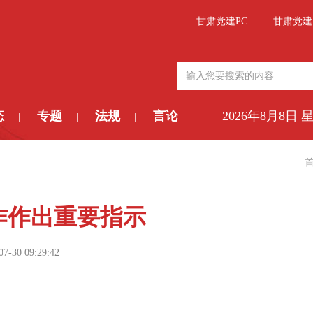
甘肃党建PC
甘肃党建
态
专题
法规
言论
2026年8月8日 
|
|
|
作作出重要指示
07-30 09:29:42