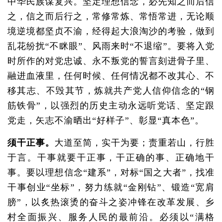
中华民族谋复兴。坚定理想信念，必先知之而后信
之，信之而后行之，常修常炼、常悟常进，无论顺
境逆境都坚贞不渝，经得起大浪淘沙的考验，做到
乱花纷扰“不眯眼”、风雨来时“不退缩”。要将入党
时所作的对党忠诚、永不叛党的誓言刻进骨子里、
融进血液里，任何时候、任何情况都不改其心、不
移其志、不毁其节，炼就共产党人信仰信念的“钢
筋铁骨”，以强烈的历史主动永远听党话、坚定跟
党走，矢志不渝晒出“好样子”、彰显“真本色”。
须干正事。
大道至简，实干为要；责重若山，行胜
于言。干事就要干正事，干正确的事、正确地干
事。要以理想信念“建系”，对标“国之大者”，找准
干事创业“坐标”，努力练就“金刚钻”、锻造“宽肩
膀”，以炙热滚烫的奋斗之姿冲锋在改革发展、乡
村全面振兴、服务人民的最前沿。必须以“满格