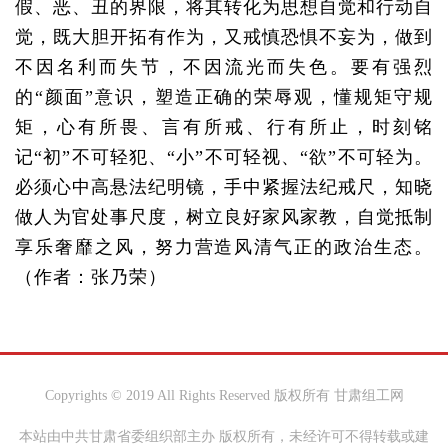
假、恶、丑的界限，将其转化为思想自觉和行动自
觉，既大胆开拓有作为，又戒慎恐惧不妄为，做到
不因名利而失节，不因流光而失色。要有强烈
的“颜面”意识，塑造正确的荣辱观，懂规矩守规
矩，心有所畏、言有所戒、行有所止，时刻铭
记“初”不可轻犯、“小”不可轻视、“欲”不可轻为。
必须心中高悬法纪明镜，手中紧握法纪戒尺，知晓
做人为官处事尺度，树立良好家风家教，自觉抵制
享乐奢靡之风，努力营造风清气正的政治生态。
（作者：张乃荣）
Copyrights © 2019 All Rights Reserved 版权所有 甘肃组工网
本站由中共甘肃省委组织部主办 版权所有，未经许可不得转载或建