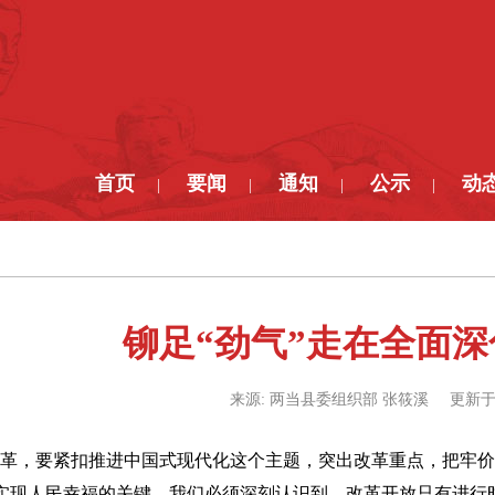
首页
要闻
通知
公示
动
|
|
|
|
铆足“劲气”走在全面深
来源:
两当县委组织部 张筱溪
更新于
改革，要紧扣推进中国式现代化这个主题，突出改革重点，把牢价
现人民幸福的关键。我们必须深刻认识到，改革开放只有进行时、