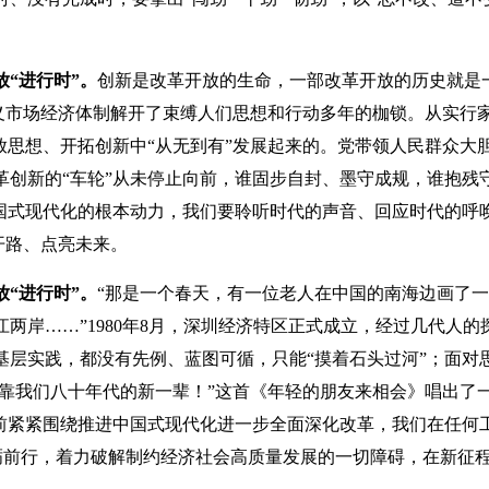
放“进行时”。
创新是改革开放的生命，一部改革开放的历史就是
主义市场经济体制解开了束缚人们思想和行动多年的枷锁。从实行
放思想、开拓创新中“从无到有”发展起来的。党带领人民群众大
创新的“车轮”从未停止向前，谁固步自封、墨守成规，谁抱残
国式现代化的根本动力，我们要聆听时代的声音、回应时代的呼
开路、点亮未来。
放“进行时”。
“那是一个春天，有一位老人在中国的南海边画了
岸……”1980年8月，深圳经济特区正式成立，经过几代人的
层实践，都没有先例、蓝图可循，只能“摸着石头过河”；面对
要靠我们八十年代的新一辈！”这首《年轻的朋友来相会》唱出了
前紧紧围绕推进中国式现代化进一步全面深化改革，我们在任何
砥砺前行，着力破解制约经济社会高质量发展的一切障碍，在新征