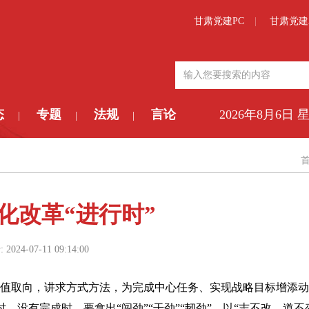
甘肃党建PC
甘肃党建
态
专题
法规
言论
2026年8月6日 
|
|
|
化改革“进行时”
:
2024-07-11 09:14:00
值取向，讲求方式方法，为完成中心任务、实现战略目标增添动
没有完成时，要拿出“闯劲”“干劲”“韧劲”，以“志不改、道不