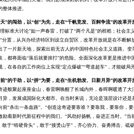
的整体推进。
天”的闯劲，以“创”为先，走在“千帆竞发、百舸争流”的改革开
真理标准大讨论”如一声春雷，打破了“两个凡是”的桎梏；社会
权”分置，从兴办经济特区到设立自贸区，改革开放就是在不断解
出了一片新天地，探索出前无古人的中国特色社会主义道路。变革
汰，都将面临“落后就要挨打”的危险。全面深化改革更是推进中
规，在各自的工作岗位上实现“定点爆破”“弯道超车”，才能破局
前”的干劲，以“拼”为要，走在“生机勃发、日新月异”的改革开
奇迹般聚起座座金山，春雷啊唤醒了长城内外，春晖啊暖透了大江两
月异，发展成国际化大都市。在当时来说，无论是顶层设计还是基
向前“杀出一条血路”。“创造这奇迹要靠谁？要靠我，要靠你，
激励着新时代新征程中的我们。“风劲好扬帆，奋进正当时。”当
头，敢于“啃硬骨头”，敢于“接烫山芋”，齐心协力、奋勇搏击、