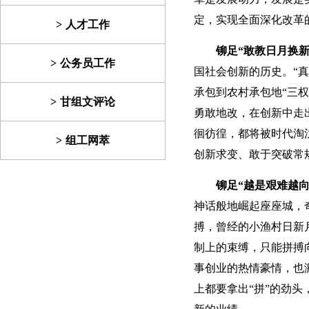
定，实现全面深化改革
人才工作
铆足“敢教日月换新
公务员工作
国社会创新的历史。“
承包到农村承包地“三
甘组文评论
勇敢地改，在创新中走
徊彷徨，都将被时代淘
组工网萃
创新求变、敢于突破常
铆足“越是艰难越向
神话般地崛起座座城，
搏，曾经的小渔村日新
制上的束缚，只能拼搏
事创业的热情豪情，也
上都要拿出“拼”的劲