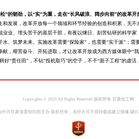
松”的韧劲，以“实”为重，走在“长风破浪、阔步向前”的改革开
生和发展，改革开放每一个领域和环节经验的创造和积累，无不
兢业业、埋头苦干的基层干部，有夜以继日、刻苦钻研的科学家
汗水、筑梦未来。实施改革需要“探险家”，也需要“实干派”；需
奉献，艰苦奋斗、开拓进取，才让改革开放成为西方媒体眼中“我
，耕好“责任田”，不钻“投机取巧”的空子，不干“面子工程”的
Copyrights © 2019 All Rights Reserved 版权所有 甘肃组工网
中共甘肃省委组织部主办 版权所有，未经许可不得转载或建立镜像 陇ICP备0