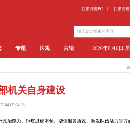
甘肃党建PC
甘肃党建
态
专题
法规
言论
2026年8月6日 
|
|
|
部机关自身建设
07-04 09:04:03
升政治能力、锤炼过硬本领、增强服务质效、激发队伍活力等方