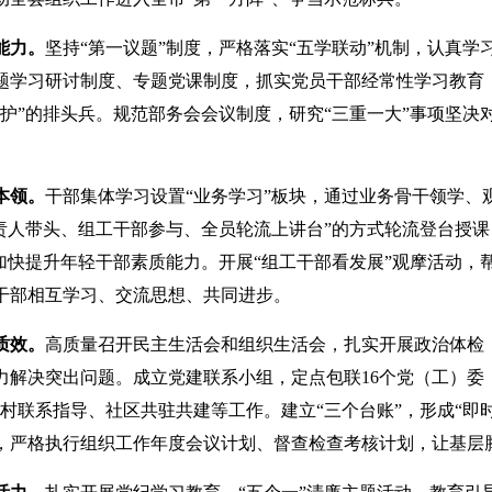
能力。
坚持“第一议题”制度，严格落实“五学联动”机制，认真
题学习研讨制度、专题党课制度，抓实党员干部经常性学习教育，
维护”的排头兵。规范部务会会议制度，研究“三重一大”事项坚
本领。
干部集体学习设置“业务学习”板块，通过业务骨干领学、
负责人带头、组工干部参与、全员轮流上讲台”的方式轮流登台授课
，加快提升年轻干部素质能力。开展“组工干部看发展”观摩活动，
干部相互学习、交流思想、共同进步。
质效。
高质量召开民主生活会和组织生活会，扎实开展政治体检
力解决突出问题。成立党建联系小组，定点包联16个党（工）委
系村联系指导、社区共驻共建等工作。建立“三个台账”，形成“即
，严格执行组织工作年度会议计划、督查检查考核计划，让基层