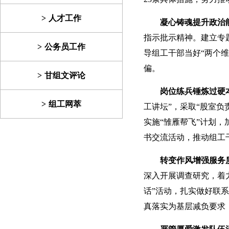
人才工作
凝心铸魂提升政治
指示批示精神。建立专
公务员工作
导组工干部当好“两个
偏。
甘组文评论
岗位练兵锤炼过硬
组工网萃
工讲坛”，采取“股室
实施“雏雁帮飞”计划
书交流活动，推动组工
转变作风增强服务
深入开展调查研究，着
话”活动，扎实做好联
真落实为基层减负要求