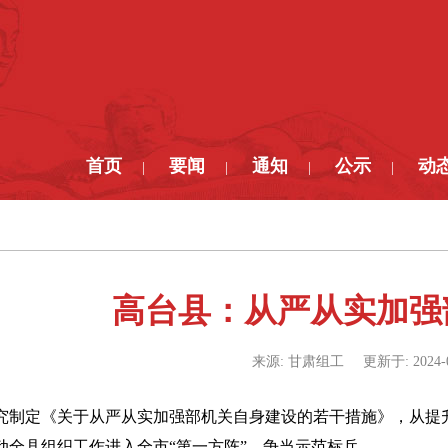
首页
要闻
通知
公示
动
|
|
|
|
高台县：从严从实加强
来源:
甘肃组工
更新于:
2024-
究制定《关于从严从实加强部机关自身建设的若干措施》，从提
动全县组织工作进入全市“第一方阵”、争当示范标兵。