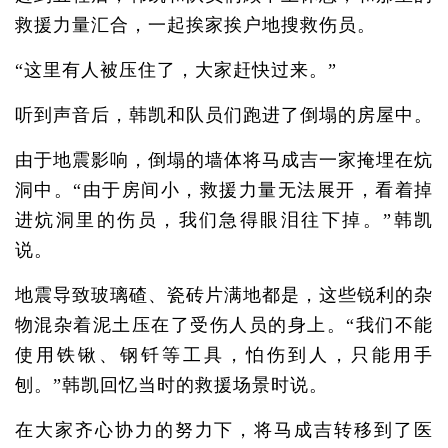
救援力量汇合，一起挨家挨户地搜救伤员。
“这里有人被压住了，大家赶快过来。”
听到声音后，韩凯和队员们跑进了倒塌的房屋中。
由于地震影响，倒塌的墙体将马成吉一家掩埋在炕
洞中。“由于房间小，救援力量无法展开，看着掉
进炕洞里的伤员，我们急得眼泪往下掉。”韩凯
说。
地震导致玻璃碴、瓷砖片满地都是，这些锐利的杂
物混杂着泥土压在了受伤人员的身上。“我们不能
使用铁锹、钢钎等工具，怕伤到人，只能用手
刨。”韩凯回忆当时的救援场景时说。
在大家齐心协力的努力下，将马成吉转移到了医