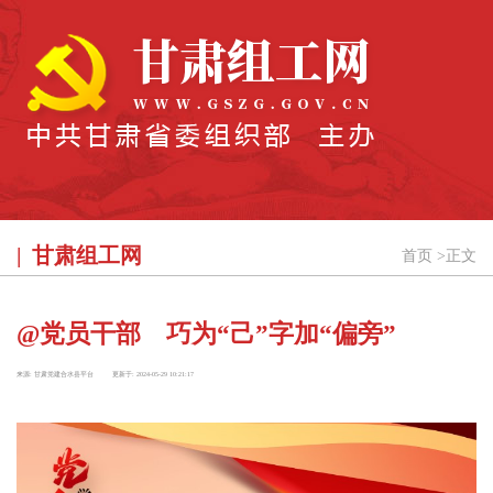
甘肃组工网
首页
>
正文
@党员干部 巧为“己”字加“偏旁”
来源:
甘肃党建合水县平台
更新于:
2024-05-29 10:21:17