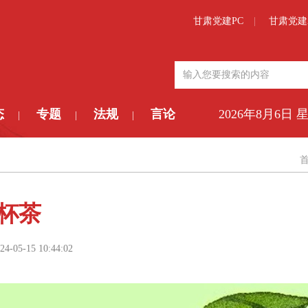
甘肃党建PC
甘肃党建
态
专题
法规
言论
2026年8月6日 
|
|
|
杯茶
24-05-15 10:44:02