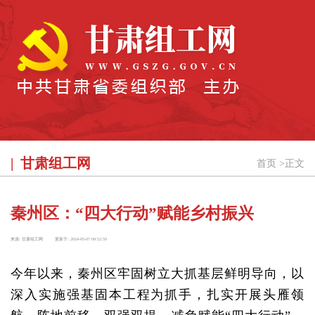
甘肃组工网
首页
>
正文
秦州区：“四大行动”赋能乡村振兴
来源:
甘肃组工网
更新于:
2024-05-07 09:52:59
今年以来，秦州区牢固树立大抓基层鲜明导向，以
深入实施强基固本工程为抓手，扎实开展头雁领