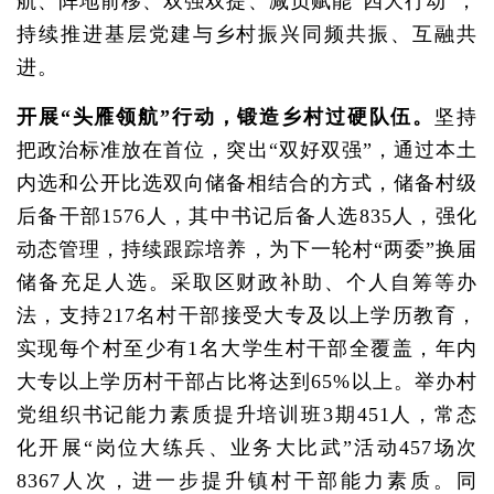
航、阵地前移、双强双提、减负赋能“四大行动”，
持续推进基层党建与乡村振兴同频共振、互融共
进。
开展“头雁领航”行动，锻造乡村过硬队伍。
坚持
把政治标准放在首位，突出“双好双强”，通过本土
内选和公开比选双向储备相结合的方式，储备村级
后备干部1576人，其中书记后备人选835人，强化
动态管理，持续跟踪培养，为下一轮村“两委”换届
储备充足人选。采取区财政补助、个人自筹等办
法，支持217名村干部接受大专及以上学历教育，
实现每个村至少有1名大学生村干部全覆盖，年内
大专以上学历村干部占比将达到65%以上。举办村
党组织书记能力素质提升培训班3期451人，常态
化开展“岗位大练兵、业务大比武”活动457场次
8367人次，进一步提升镇村干部能力素质。同