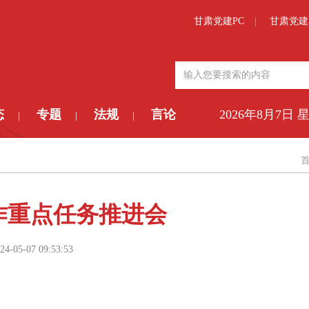
甘肃党建PC
甘肃党建
态
专题
法规
言论
2026年8月7日 
|
|
|
作重点任务推进会
24-05-07 09:53:53