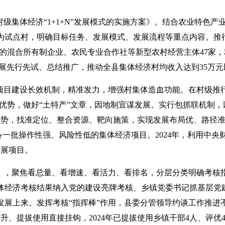
级集体经济“1+1+N”发展模式的实施方案》。结合农业特色产
为试点村，明确目标任务、发展模式、发展流程等重点内容。推
经营的混合所有制企业、农民专业合作社等新型农村经营主体47家
，开展先行先试、总结推广，推动全县集体经济村均收入达到35万
项目建设长效机制，精准发力，增强村集体造血功能。在村级推行
优势，做好“土特产”文章，因地制宜谋发展。实行包抓联机制，
优势，找准定位、整合资源、靶向施策，实现发展布局优、路径
备一批操作性强、风险性低的集体经济项目。2024年，利用中央
发展项目。
》，聚焦看总量、看增速、看活力、看排名，分层分类明确考核指
体经济考核结果纳入党的建设亮牌考核、乡镇党委书记抓基层党
展上来。发挥考核“指挥棒”作用，县委分管领导约谈工作推进
、提拔使用直接挂钩，2024年已提拔使用乡镇干部4人、评优4