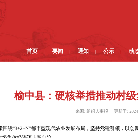
首页
要闻
通知
公示
动
|
|
|
|
榆中县：硬核举措推动村级
来源:
组织人事报
更新于:
2024
紧围绕“3+2+N”都市型现代农业发展布局，坚持党建引领，以
动村级集体经济迈上新台阶。