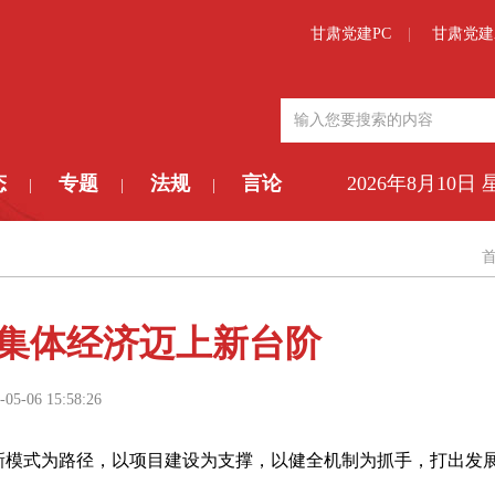
甘肃党建PC
甘肃党建
态
专题
法规
言论
2026年8月10日
|
|
|
集体经济迈上新台阶
-05-06 15:58:26
创新模式为路径，以项目建设为支撑，以健全机制为抓手，打出发