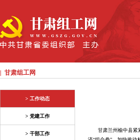
甘肃组工网
工作动态
党建工作
甘肃兰州榆中县紧
干部工作
济“组合拳”，加快推