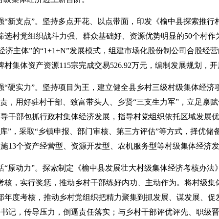
强“新支点”。坚持多点开花、以点带面，印发《榆中县探索推行村
筛选村党组织战斗力强、群众基础好、资源优势明显的50个村作
经济主体”的“1+1+N”发展模式，组建市场化股份制公司合股
村集体资产资源115宗完成交易526.92万元，编制发展规划
强“硬实力”。坚持项目为王，建立健全县乡村三级村级集体经济
负责，用好驻村干部、致富带头人、乡贤“三支生力军”，立足禀赋
乡领导干部包抓行政村集体经济发展，指导村党组织依托区域发展
库”，采取“乡镇申报、部门审核、第三方评估”等方式，择优储
实施13个资产经营型、资源开发型、农机服务型等村级集体经济
活“原动力”。探索制定《榆中县发展壮大村级集体经济考核办法
考核，实行奖惩，推动乡村干部练好内功、主动作为。将村级集
部年度考核，推动乡村党组织把精力聚集到抓发展、谋发展、促发
书记，传导压力，倒逼责任落实；与乡村干部评优评先、职级晋升