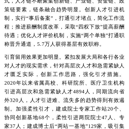
式，人才链不断聚集创新链、产业链、资金链、政
策链要素，链条融合趋势明显。创新人才引进机
制，实行“事后备案”，打通引才堵点，简化工作流
程；推进薪酬制度改革，采取“四权下放”提高薪酬
待遇；优化人才评价机制，实施“两个单独”打通职
称晋升通道，5.7万人获得基层有效职称。
引育留用效果更加明显。紧扣发展大局和各行各业
对人才的现实需求，针对高层次人才和急需紧缺人
才匮乏实际，创新工作思路，强化引才措施。
2020年以来省属高校、科研院所、医疗卫生机构
引进高层次和急需紧缺人才4894人，同期流向省
外320人，人才引进难、流失多的趋势得到有效遏
制。加强柔性引才，建成院士专家工作站20个、
协同创新基地68个，柔性引进两院院士47人、专
家37人；建成博士后“两站一基地”129家，吸引集